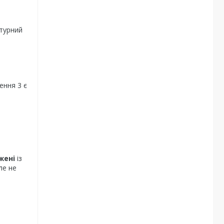
турний
ення 3 є
жені
із
ле не