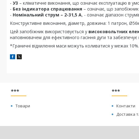
-
У3
– кліматичне виконання, що означає експлуатацію в умов
-
Без індикатора спрацювання
– означає, що запобіжник 
-
Номінальний струм – 2-31,5 А
, - означає діапазон стру
Конструктивне виконання, діаметр, довжина: 1 патрон, Ø56
Цей запобіжник використовується у
високовольтних еле
наповнювачем для ефективного гасіння дуги та забезпечує
*Граничні відхилення маси можуть коливатися у межах 10%.
***
***
Товари
Контакти
Доставка т