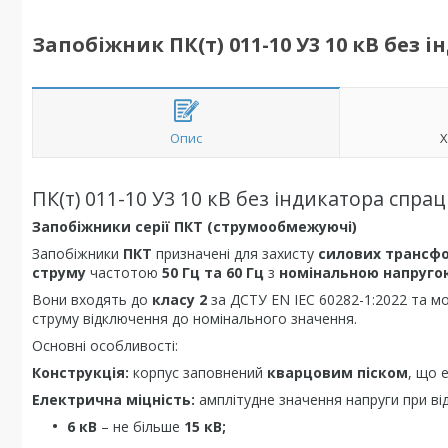
Запобіжник ПК(т) 011-10 У3 10 кВ без
Опис
Х
ПК(т) 011-10 У3 10 кВ без індикатора спра
Запобіжники серії ПКТ (струмообмежуючі)
Запобіжники
ПКТ
призначені для захисту
силових трансф
струму
частотою
50 Гц та 60 Гц
з
номінальною напругою 
Вони входять до
класу 2
за ДСТУ EN IEC 60282-1:2022 та м
струму відключення до номінального значення.
Основні особливості:
Конструкція:
корпус заповнений
кварцовим піском
, що 
Електрична міцність:
амплітудне значення напруги при ві
6 кВ
– не більше
15 кВ;