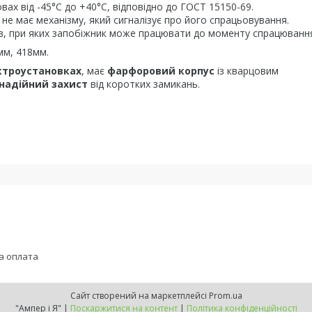
ах від -45°C до +40°C, відповідно до ГОСТ 15150-69.
не має механізму, який сигналізує про його спрацьовування.
мів, при яких запобіжник може працювати до моменту спрацюванн
мм, 418мм.
ктроустановках
, має
фарфоровий корпус
із кварцовим
надійний захист
від коротких замикань.
а оплата
Сайт створений на маркетплейсі
Prom.ua
"Ампер і Я" |
Поскаржитися на контент
|
Політика конфіденційності