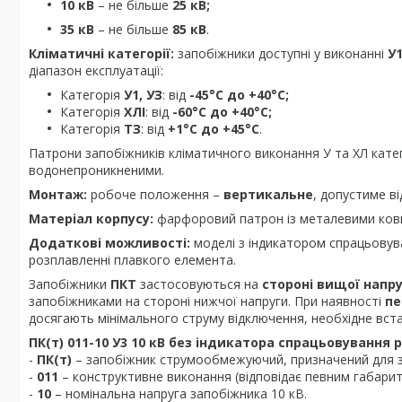
10 кВ
– не більше
25 кВ;
35 кВ
– не більше
85 кВ
.
Кліматичні категорії:
запобіжники доступні у виконанні
У1
діапазон експлуатації:
Категорія
У1, УЗ
: від
-45°С до +40°С;
Категорія
ХЛІ
: від
-60°С до +40°С;
Категорія
ТЗ
: від
+1°С до +45°С
.
Патрони запобіжників кліматичного виконання У та ХЛ катег
водонепроникненими.
Монтаж:
робоче положення –
вертикальне
, допустиме в
Матеріал корпусу:
фарфоровий патрон із металевими ков
Додаткові можливості:
моделі з індикатором спрацьовув
розплавленні плавкого елемента.
Запобіжники
ПКТ
застосовуються на
стороні вищої напр
запобіжниками на стороні нижчої напруги. При наявності
пе
досягають мінімального струму відключення, необхідне вс
ПК(т) 011-10 У3 10 кВ без індикатора спрацьовування
-
ПК(т)
– запобіжник струмообмежуючий, призначений для за
-
011
– конструктивне виконання (відповідає певним габари
-
10
– номінальна напруга запобіжника 10 кВ.