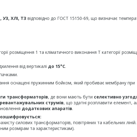
, УЗ, ХЛІ, ТЗ
відповідно до ГОСТ 15150-69, що визначає темпера
орії розміщення 1 та кліматичного виконання Т категорії розміщ
ідхилення від вертикалі
до 15°С
.
пачками.
ання оснащені пружинним бойком, який пробиває мембрану при
уги трансформаторів
, де вони мають бути
селективно узгод
ревантажувальних струмів
, що здатні розплавити елемент, а
тановлення
додаткових апаратів
.
 розшифровується:
хисту силових трансформаторів, повітряних та кабельних ліній.
тним розмірам та характеристикам).