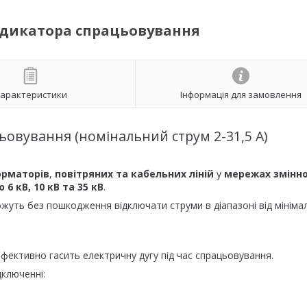
 індикатора спрацьовування
арактеристики
Інформація для замовлення
цьовування (номінальний струм 2-31,5 А)
орматорів
,
повітряних та кабельних ліній
у
мережах змінн
6 кВ, 10 кВ та 35 кВ
.
ожуть без пошкодження відключати струми в діапазоні від мініма
ефективно гасить електричну дугу під час спрацьовування.
дключенні: