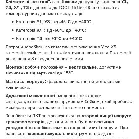
Кліматичні категорії:
запобіжники доступні у виконанні
У1,
УЗ, ХЛІ, ТЗ
відповідно до ГОСТ 15150-69, що визначає
температурний діапазон експлуатації:
Категорія
У1, УЗ
: від
-45°С до +40°С;
Категорія
ХЛІ
: від
-60°С до +40°С;
Категорія
ТЗ
: від
+1°С до +45°С
.
Патрони запобіжників кліматичного виконання У та ХЛ
категорії розміщення 1 та кліматичного виконання Т категорії
розміщення 3 є водонепроникненими.
Монтаж:
робоче положення –
вертикальне
, допустиме
відхилення від вертикалі
до 15°С
.
Матеріал корпусу:
фарфоровий патрон із металевими
ковпачками.
Додаткові можливості:
моделі з індикатором
спрацьовування оснащені пружинним бойком, який пробиває
мембрану при розплавленні плавкого елемента.
Запобіжники
ПКТ
застосовуються на
стороні вищої напруги
трансформаторів
, де вони мають бути
селективно
узгоджені
із запобіжниками на стороні нижчої напруги. При
наявності
перевантажувальних струмів
, що здатні