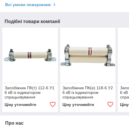
Всі умови повернення
Подібні товари компанії
Запобіжник ПК(т) 112-6 У1
Запобіжник ПК(е) 118-6 У2
Запо
6 кВ із індикатором
6 кВ із індикатором
6 кВ
спрацьовування
спрацьовування
спра
Ціну уточнюйте
Ціну уточнюйте
Цін
Про нас