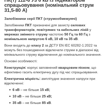
спрацьовування (номінальний струм
31,5-80 А)
Запобіжники серії ПКТ (струмообмежуючі)
Запобіжники
ПКТ
призначені для захисту
силових
трансформаторів
,
повітряних та кабельних ліній
у
мережах змінного струму
частотою
50 Гц та 60 Гц
з
номінальною напругою 6 кВ, 10 кВ та 35 кВ
.
Вони входять до
класу 2
за ДСТУ EN IEC 60282-1:2022 та
можуть без пошкодження відключати струми в діапазоні від
мінімального струму відключення до номінального значення.
Основні особливості:
Конструкція:
корпус заповнений
кварцовим піском
, що
ефективно гасить електричну дугу під час спрацьовування.
Електрична міцність:
амплітудне значення напруги при
відключенні:
6 кВ
– не більше
15 кВ;
10 кВ
– не більше
25 кВ;
35 кВ
– не більше
85 кВ
.