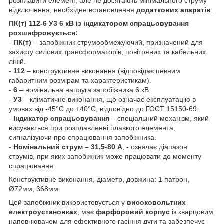
розплавити елемент, але не досягають мінімального струму
відключення, необхідне встановлення
додаткових апаратів
.
ПК(т) 112-6 У3 6 кВ із індикатором спрацьовування
розшифровується:
-
ПК(т)
– запобіжник струмообмежуючий, призначений для
захисту силових трансформаторів, повітряних та кабельних
ліній.
-
112
– конструктивне виконання (відповідає певним
габаритним розмірам та характеристикам).
-
6
– номінальна напруга запобіжника 6 кВ.
-
У3
– кліматичне виконання, що означає експлуатацію в
умовах від -45°C до +40°C, відповідно до ГОСТ 15150-69.
-
Індикатор спрацьовування
– спеціальний механізм, який
висувається при розплавленні плавкого елемента,
сигналізуючи про спрацювання запобіжника.
-
Номінальний струм – 31,5-80 А
, - означає діапазон
струмів, при яких запобіжник може працювати до моменту
спрацювання.
Конструктивне виконання, діаметр, довжина: 1 патрон,
Ø72мм, 368мм.
Цей запобіжник використовується у
високовольтних
електроустановках
, має
фарфоровий корпус
із кварцовим
наповнювачем для ефективного гасіння дуги та забезпечує