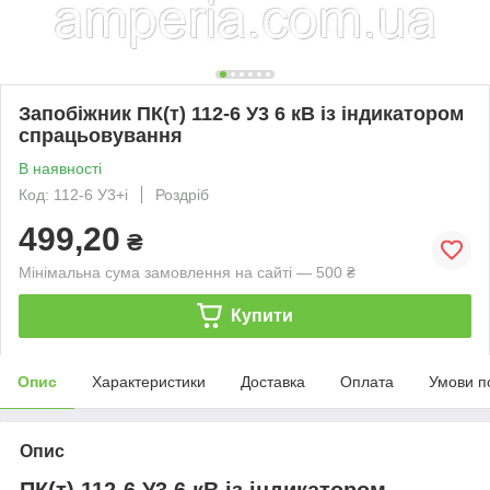
Запобіжник ПК(т) 112-6 У3 6 кВ із індикатором
спрацьовування
В наявності
Код: 112-6 У3+і
Роздріб
499,20
₴
Мінімальна сума замовлення на сайті — 500 ₴
Купити
Опис
Характеристики
Доставка
Оплата
Умови п
Опис
ПК(т) 112-6 У3 6 кВ із індикатором