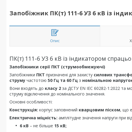
Запобіжник ПК(т) 111-6 У3 6 кВ із ін
Опис
Х
ПК(т) 111-6 У3 6 кВ із індикатором спраць
Запобіжники серії ПКТ (струмообмежуючі)
Запобіжники
ПКТ
призначені для захисту
силових трансф
струму
частотою
50 Гц та 60 Гц
з
номінальною напругою 
Вони входять до
класу 2
за ДСТУ EN IEC 60282-1:2022 та м
струму відключення до номінального значення.
Основні особливості:
Конструкція:
корпус заповнений
кварцовим піском
, що 
Електрична міцність:
амплітудне значення напруги при ві
6 кВ
– не більше
15 кВ;