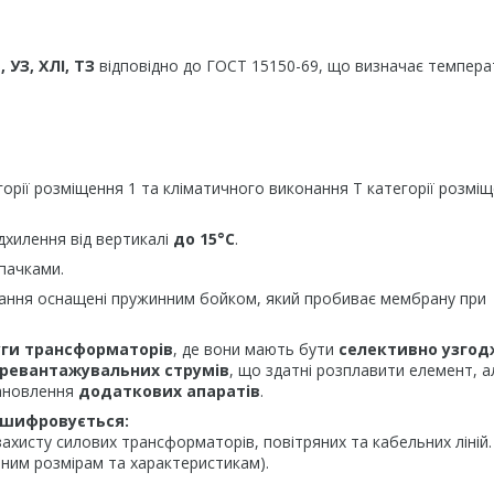
, УЗ, ХЛІ, ТЗ
відповідно до ГОСТ 15150-69, що визначає темпера
орії розміщення 1 та кліматичного виконання Т категорії розміщ
ідхилення від вертикалі
до 15°С
.
пачками.
ання оснащені пружинним бойком, який пробиває мембрану при
уги трансформаторів
, де вони мають бути
селективно узгод
ревантажувальних струмів
, що здатні розплавити елемент, а
тановлення
додаткових апаратів
.
озшифровується:
хисту силових трансформаторів, повітряних та кабельних ліній.
тним розмірам та характеристикам).