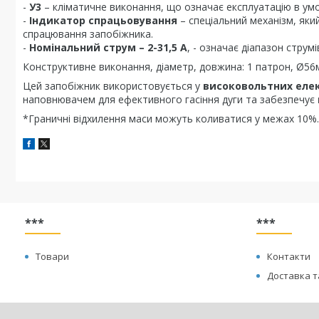
-
У3
– кліматичне виконання, що означає експлуатацію в умов
-
Індикатор спрацьовування
– спеціальний механізм, яки
спрацювання запобіжника.
-
Номінальний струм – 2-31,5 А
, - означає діапазон стру
Конструктивне виконання, діаметр, довжина: 1 патрон, Ø56
Цей запобіжник використовується у
високовольтних еле
наповнювачем для ефективного гасіння дуги та забезпечує
*Граничні відхилення маси можуть коливатися у межах 10%.
***
***
Товари
Контакти
Доставка т