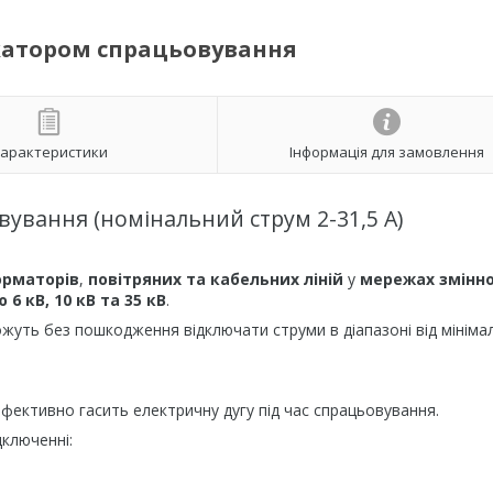
дикатором спрацьовування
арактеристики
Інформація для замовлення
овування (номінальний струм 2-31,5 А)
орматорів
,
повітряних та кабельних ліній
у
мережах змінн
6 кВ, 10 кВ та 35 кВ
.
ожуть без пошкодження відключати струми в діапазоні від мініма
ефективно гасить електричну дугу під час спрацьовування.
дключенні: