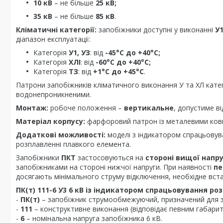
10 кВ
– не більше
25 кВ;
35 кВ
– не більше
85 кВ
.
Кліматичні категорії:
запобіжники доступні у виконанні
У1
діапазон експлуатації:
Категорія
У1, УЗ
: від
-45°С до +40°С;
Категорія
ХЛІ
: від
-60°С до +40°С;
Категорія
ТЗ
: від
+1°С до +45°С
.
Патрони запобіжників кліматичного виконання У та ХЛ катег
водонепроникненими.
Монтаж:
робоче положення –
вертикальне
, допустиме в
Матеріал корпусу:
фарфоровий патрон із металевими ков
Додаткові можливості:
моделі з індикатором спрацьовув
розплавленні плавкого елемента.
Запобіжники
ПКТ
застосовуються на
стороні вищої напр
запобіжниками на стороні нижчої напруги. При наявності
пе
досягають мінімального струму відключення, необхідне вс
ПК(т) 111-6 У3 6 кВ із індикатором спрацьовування р
-
ПК(т)
– запобіжник струмообмежуючий, призначений для за
-
111
– конструктивне виконання (відповідає певним габари
-
6
– номінальна напруга запобіжника 6 кВ.