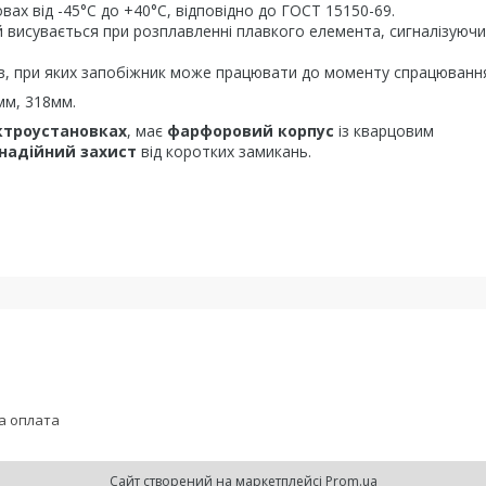
ах від -45°C до +40°C, відповідно до ГОСТ 15150-69.
й висувається при розплавленні плавкого елемента, сигналізуючи
мів, при яких запобіжник може працювати до моменту спрацюванн
мм, 318мм.
ктроустановках
, має
фарфоровий корпус
із кварцовим
надійний захист
від коротких замикань.
а оплата
Сайт створений на маркетплейсі
Prom.ua