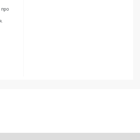
 про
я.