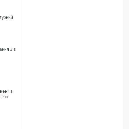
турний
ення 3 є
жені
із
ле не