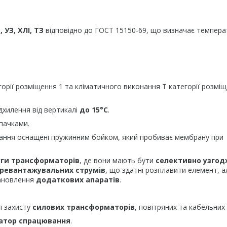
, УЗ, ХЛІ, ТЗ
відповідно до ГОСТ 15150-69, що визначає темпера
орії розміщення 1 та кліматичного виконання Т категорії розміщ
ідхилення від вертикалі
до 15°С
.
пачками.
ання оснащені пружинним бойком, який пробиває мембрану при
уги трансформаторів
, де вони мають бути
селективно узгод
ревантажувальних струмів
, що здатні розплавити елемент, а
тановлення
додаткових апаратів
.
я захисту
силових трансформаторів
, повітряних та кабельних л
атор спрацювання
.