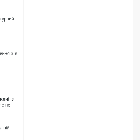
турний
ення 3 є
жені
із
ле не
іній.