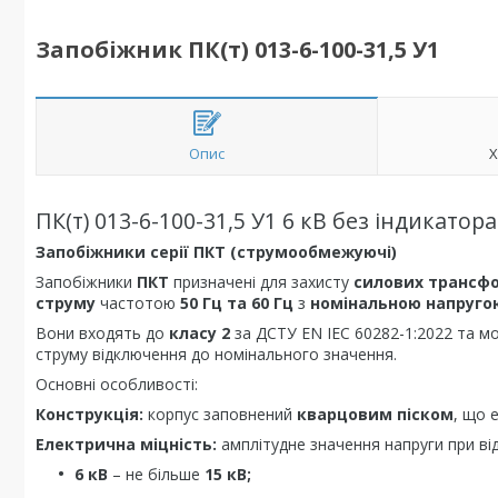
Запобіжник ПК(т) 013-6-100-31,5 У1
Опис
Х
ПК(т) 013-6-100-31,5 У1 6 кВ без індикато
Запобіжники серії ПКТ (струмообмежуючі)
Запобіжники
ПКТ
призначені для захисту
силових трансф
струму
частотою
50 Гц та 60 Гц
з
номінальною напругою 
Вони входять до
класу 2
за ДСТУ EN IEC 60282-1:2022 та м
струму відключення до номінального значення.
Основні особливості:
Конструкція:
корпус заповнений
кварцовим піском
, що 
Електрична міцність:
амплітудне значення напруги при ві
6 кВ
– не більше
15 кВ;