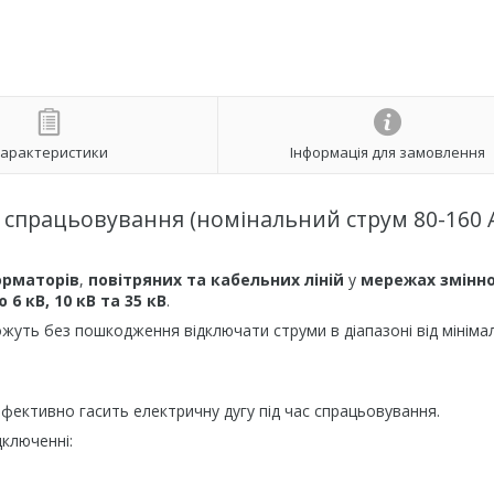
арактеристики
Інформація для замовлення
ра спрацьовування (номінальний струм 80-160 
орматорів
,
повітряних та кабельних ліній
у
мережах змінн
6 кВ, 10 кВ та 35 кВ
.
ожуть без пошкодження відключати струми в діапазоні від мініма
ефективно гасить електричну дугу під час спрацьовування.
дключенні: