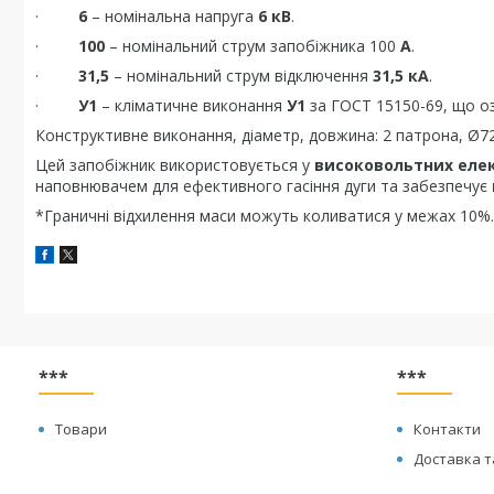
·
6
– номінальна напруга
6 кВ
.
·
100
– номінальний струм запобіжника 100
А
.
·
31,5
– номінальний струм відключення
31,5 кА
.
·
У1
– кліматичне виконання
У1
за ГОСТ 15150-69, що о
Конструктивне виконання, діаметр, довжина: 2 патрона, Ø7
Цей запобіжник використовується у
високовольтних еле
наповнювачем для ефективного гасіння дуги та забезпечує
*Граничні відхилення маси можуть коливатися у межах 10%.
***
***
Товари
Контакти
Доставка т