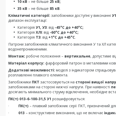
10 кВ
– не більше
25 кВ;
35 кВ
– не більше
85 кВ
.
Кліматичні категорії:
запобіжники доступні у виконанні
У1
діапазон експлуатації:
Категорія
У1, УЗ
: від
-45°С до +40°С;
Категорія
ХЛІ
: від
-60°С до +40°С;
Категорія
ТЗ
: від
+1°С до +45°С
.
Патрони запобіжників кліматичного виконання У та ХЛ катег
водонепроникненими.
Монтаж:
робоче положення –
вертикальне
, допустиме в
Матеріал корпусу:
фарфоровий патрон із металевими ков
Додаткові можливості:
моделі з індикатором спрацьовув
розплавленні плавкого елемента.
Запобіжники
ПКТ
застосовуються на
стороні вищої напр
запобіжниками на стороні нижчої напруги. При наявності
пе
досягають мінімального струму відключення, необхідне вс
ПК(т) 013-6-100-31,5 У1
розшифровується:
·
ПК(т)
– плавкий запобіжник серії ПКТ, призначений дл
·
013
– конструктивне виконання, що не включає
індик