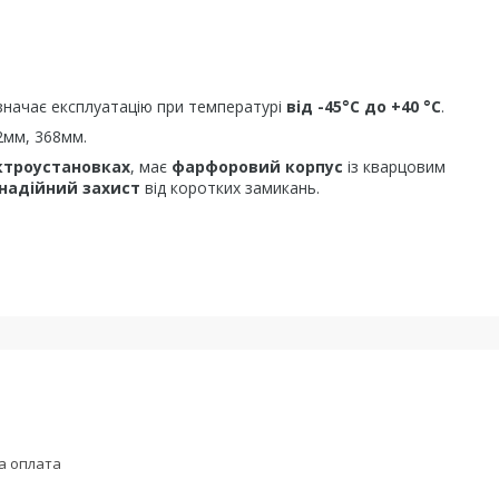
значає експлуатацію при температурі
від -45°С до +40 °С
.
2мм, 368мм.
ктроустановках
, має
фарфоровий корпус
із кварцовим
надійний захист
від коротких замикань.
а оплата