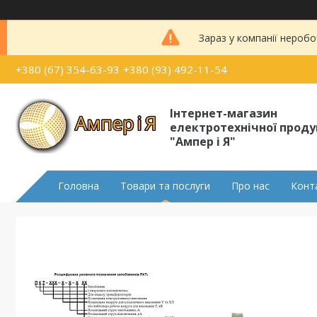
Зараз у компанії неробо
+380 (67) 354-63-93
+380 (93) 492-11-54
Інтернет-магазин
електротехнічної проду
"Ампер і Я"
Головна
Товари та послуги
Про нас
Конт