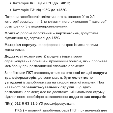
Категорія
ХЛІ
: від
-60°С до +40°С;
Категорія
ТЗ
: від
+1°С до +45°С
.
Патрони запобіжників кліматичного виконання У та ХЛ
категорії розміщення 1 та кліматичного виконання Т категорії
розміщення 3 є водонепроникненими.
Монтаж:
робоче положення –
вертикальне
, допустиме
відхилення від вертикалі
до 15°С
.
Матеріал корпусу:
фарфоровий патрон із металевими
ковпачками.
Додаткові можливості:
моделі з індикатором
спрацьовування оснащені пружинним бойком, який пробиває
мембрану при розплавленні плавкого елемента.
Запобіжники
ПКТ
застосовуються на
стороні вищої напруги
трансформаторів
, де вони мають бути
селективно
узгоджені
із запобіжниками на стороні нижчої напруги. При
наявності
перевантажувальних струмів
, що здатні
розплавити елемент, але не досягають мінімального струму
відключення, необхідне встановлення
додаткових апаратів
.
ПК(т) 012-6-63-31,5 У3
розшифровується:
·
ПК(т)
– плавкий запобіжник серії ПКТ, призначений для