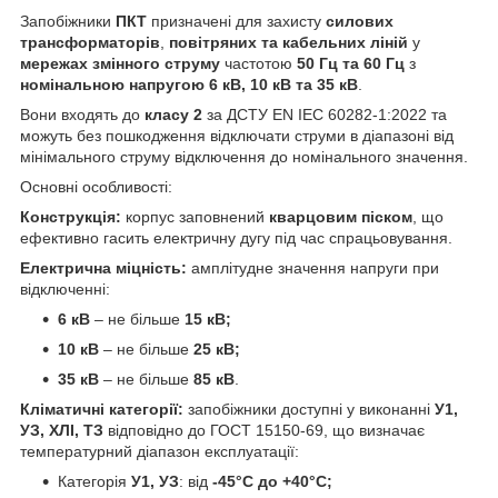
Запобіжники
ПКТ
призначені для захисту
силових
трансформаторів
,
повітряних та кабельних ліній
у
мережах змінного струму
частотою
50 Гц та 60 Гц
з
номінальною напругою 6 кВ, 10 кВ та 35 кВ
.
Вони входять до
класу 2
за ДСТУ EN IEC 60282-1:2022 та
можуть без пошкодження відключати струми в діапазоні від
мінімального струму відключення до номінального значення.
Основні особливості:
Конструкція:
корпус заповнений
кварцовим піском
, що
ефективно гасить електричну дугу під час спрацьовування.
Електрична міцність:
амплітудне значення напруги при
відключенні:
6 кВ
– не більше
15 кВ;
10 кВ
– не більше
25 кВ;
35 кВ
– не більше
85 кВ
.
Кліматичні категорії:
запобіжники доступні у виконанні
У1,
УЗ, ХЛІ, ТЗ
відповідно до ГОСТ 15150-69, що визначає
температурний діапазон експлуатації:
Категорія
У1, УЗ
: від
-45°С до +40°С;