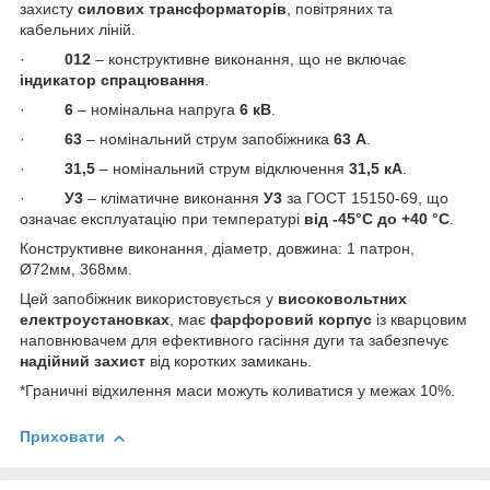
захисту
силових трансформаторів
, повітряних та
кабельних ліній.
·
012
– конструктивне виконання, що не включає
індикатор спрацювання
.
·
6
– номінальна напруга
6 кВ
.
·
63
– номінальний струм запобіжника
63 А
.
·
31,5
– номінальний струм відключення
31,5 кА
.
·
У3
– кліматичне виконання
У3
за ГОСТ 15150-69, що
означає експлуатацію при температурі
від -45°С до +40 °С
.
Конструктивне виконання, діаметр, довжина: 1 патрон,
Ø72мм, 368мм.
Цей запобіжник використовується у
високовольтних
електроустановках
, має
фарфоровий корпус
із кварцовим
наповнювачем для ефективного гасіння дуги та забезпечує
надійний захист
від коротких замикань.
*Граничні відхилення маси можуть коливатися у межах 10%.
Приховати