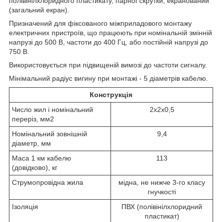
полівінілхлоридного пластикату, парної скрутки, екранований
(загальний екран).
Призначений для фіксованого міжприладового монтажу
електричних пристроїв, що працюють при номінальній змінній
напрузі до 500 В, частоти до 400 Гц, або постійній напрузі до
750 В.
Використовується при підвищеній вимозі до частоти сигналу.
Мінімальний радіус вигину при монтажі - 5 діаметрів кабелю.
Конструкція
Число жил і номінальний
2х2х0,5
переріз, мм2
Номінальний зовнішній
9,4
діаметр, мм
Маса 1 км кабелю
113
(довідково), кг
Струмопровідна жила
мідна, не нижче 3-го класу
гнучкості
Ізоляція
ПВХ (полівінілхлоридний
пластикат)