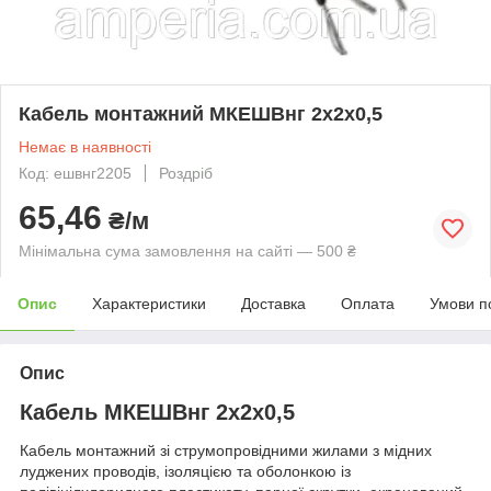
Кабель монтажний МКЕШВнг 2х2х0,5
Немає в наявності
Код: ешвнг2205
Роздріб
65,46
₴/м
Мінімальна сума замовлення на сайті — 500 ₴
Опис
Характеристики
Доставка
Оплата
Умови п
Опис
Кабель МКЕШВнг 2х2х0,5
Кабель монтажний зі струмопровідними жилами з мідних
луджених проводів, ізоляцією та оболонкою із