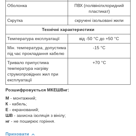
Оболонка
ПВХ (полівінілхлоридний
пластикат)
Скрутка
скручені ізольовані жили
Технічні характеристики
Температура експлуатації
від -50 °C до +50 °C
Мін. температура, допустима
-15 °C
під час прокладання кабелю
Тривало припустима
+70 °C
температура нагріву
струмопровідних жил при
експлуатації
Розшифровується МКЕШВнг:
М
-
монтажний;
К
- кабель;
Е
- екранований;
ШВ
- захисна ізоляція з вінілу;
нг
- не поширює горіння.
Приховати