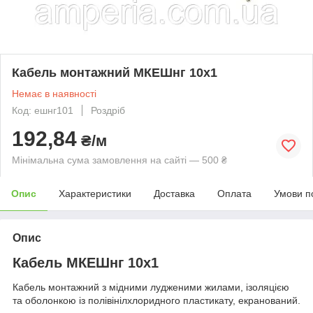
Кабель монтажний МКЕШнг 10х1
Немає в наявності
Код: ешнг101
Роздріб
192,84
₴/м
Мінімальна сума замовлення на сайті — 500 ₴
Опис
Характеристики
Доставка
Оплата
Умови п
Опис
Кабель МКЕШнг 10х1
Кабель монтажний з мідними лудженими жилами, ізоляцією
та оболонкою із полівінілхлоридного пластикату, екранований.