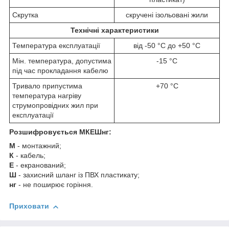
Скрутка
скручені ізольовані жили
Технічні характеристики
Температура експлуатації
від -50 °C до +50 °C
Мін. температура, допустима
-15 °C
під час прокладання кабелю
Тривало припустима
+70 °C
температура нагріву
струмопровідних жил при
експлуатації
Розшифровується МКЕШнг:
М
-
монтажний;
К
- кабель;
Е
- екранований;
Ш
- захисний шланг із ПВХ пластикату;
нг
- не поширює горіння.
Приховати