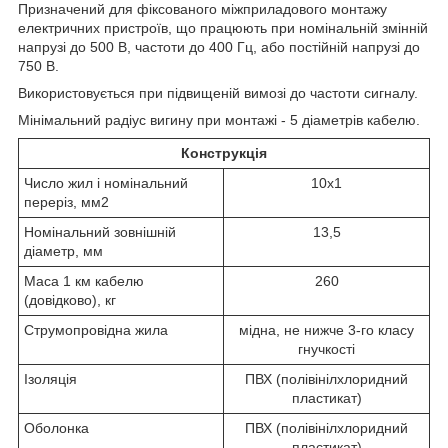
Призначений для фіксованого міжприладового монтажу
електричних пристроїв, що працюють при номінальній змінній
напрузі до 500 В, частоти до 400 Гц, або постійній напрузі до
750 В.
Використовується при підвищеній вимозі до частоти сигналу.
Мінімальний радіус вигину при монтажі - 5 діаметрів кабелю.
Конструкція
Число жил і номінальний
10х1
переріз, мм2
Номінальний зовнішній
13,5
діаметр, мм
Маса 1 км кабелю
260
(довідково), кг
Струмопровідна жила
мідна, не нижче 3-го класу
гнучкості
Ізоляція
ПВХ (полівінілхлоридний
пластикат)
Оболонка
ПВХ (полівінілхлоридний
пластикат)