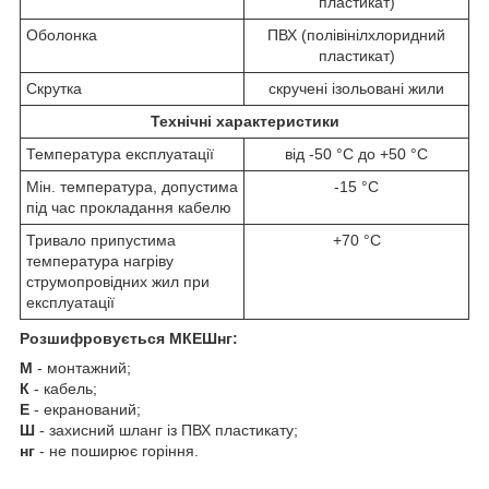
пластикат)
Оболонка
ПВХ (полівінілхлоридний
пластикат)
Скрутка
скручені ізольовані жили
Технічні характеристики
Температура експлуатації
від -50 °C до +50 °C
Мін. температура, допустима
-15 °C
під час прокладання кабелю
Тривало припустима
+70 °C
температура нагріву
струмопровідних жил при
експлуатації
Розшифровується МКЕШнг:
М
-
монтажний;
К
- кабель;
Е
- екранований;
Ш
- захисний шланг із ПВХ пластикату;
нг
- не поширює горіння.