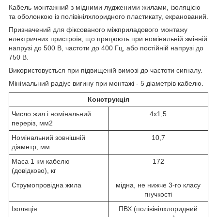
Кабель монтажний з мідними лудженими жилами, ізоляцією
та оболонкою із полівінілхлоридного пластикату, екранований.
Призначений для фіксованого міжприладового монтажу
електричних пристроїв, що працюють при номінальній змінній
напрузі до 500 В, частоти до 400 Гц, або постійній напрузі до
750 В.
Використовується при підвищеній вимозі до частоти сигналу.
Мінімальний радіус вигину при монтажі - 5 діаметрів кабелю.
Конструкція
Число жил і номінальний
4х1,5
переріз, мм2
Номінальний зовнішній
10,7
діаметр, мм
Маса 1 км кабелю
172
(довідково), кг
Струмопровідна жила
мідна, не нижче 3-го класу
гнучкості
Ізоляція
ПВХ (полівінілхлоридний