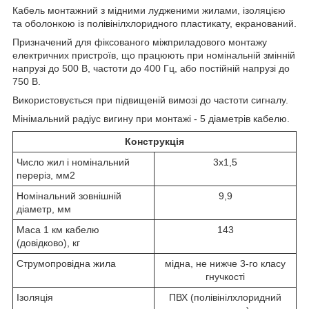
Кабель монтажний з мідними лудженими жилами, ізоляцією
та оболонкою із полівінілхлоридного пластикату, екранований.
Призначений для фіксованого міжприладового монтажу
електричних пристроїв, що працюють при номінальній змінній
напрузі до 500 В, частоти до 400 Гц, або постійній напрузі до
750 В.
Використовується при підвищеній вимозі до частоти сигналу.
Мінімальний радіус вигину при монтажі - 5 діаметрів кабелю.
Конструкція
Число жил і номінальний
3х1,5
переріз, мм2
Номінальний зовнішній
9,9
діаметр, мм
Маса 1 км кабелю
143
(довідково), кг
Струмопровідна жила
мідна, не нижче 3-го класу
гнучкості
Ізоляція
ПВХ (полівінілхлоридний