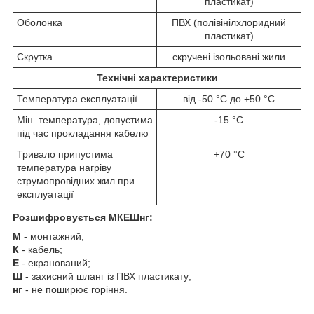
пластикат)
Оболонка
ПВХ (полівінілхлоридний
пластикат)
Скрутка
скручені ізольовані жили
Технічні характеристики
Температура експлуатації
від -50 °C до +50 °C
Мін. температура, допустима
-15 °C
під час прокладання кабелю
Тривало припустима
+70 °C
температура нагріву
струмопровідних жил при
експлуатації
Розшифровується МКЕШнг:
М
-
монтажний;
К
- кабель;
Е
- екранований;
Ш
- захисний шланг із ПВХ пластикату;
нг
- не поширює горіння.