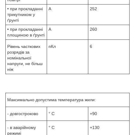
• при прокладанні
А
252
трикутником у
ґрунті
• при прокладанні
А
260
площиною в ґрунті
Рівень часткових
пКл
6
розрядів за
номінальної
напруги, не більш
ніж
Максимально допустима температура жили:
- довгостроково
° С
+90
- в аварійному
° С
+130
режимі