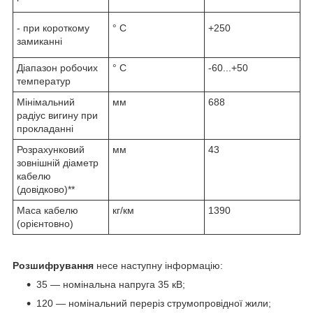
- при короткому
° С
+250
замиканні
Діапазон робочих
° С
-60...+50
температур
Мінімальний
мм
688
радіус вигину при
прокладанні
Розрахунковий
мм
43
зовнішній діаметр
кабелю
(довідково)**
Маса кабелю
кг/км
1390
(орієнтовно)
Розшифрування
несе наступну інформацію:
35 — номінальна напруга 35 кВ;
120 — номінальний переріз струмопровідної жили;