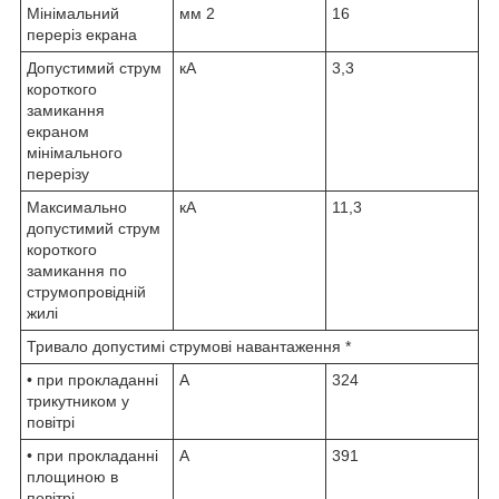
Мінімальний
мм
2
16
переріз екрана
Допустимий струм
кА
3,3
короткого
замикання
екраном
мінімального
перерізу
Максимально
кА
11,3
допустимий струм
короткого
замикання по
струмопровідній
жилі
Тривало допустимі струмові навантаження *
• при прокладанні
А
324
трикутником у
повітрі
• при прокладанні
А
391
площиною в
повітрі