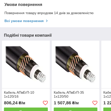
Умови повернення
Повернення товару впродовж 14 днів за домовленістю
Всі умови повернення
Подібні товари компанії
Кабель АПвЕгП-10
Кабель АПвЕгП-35
Кабе
1х120/16
1х120/50
1х12
806,24
1 507,86
1 2
₴/м
₴/м