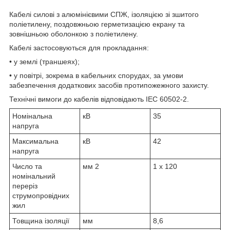
Кабелі силові з алюмінієвими СПЖ, ізоляцією зі зшитого
поліетилену, поздовжньою герметизацією екрану та
зовнішньою оболонкою з поліетилену.
Кабелі застосовуються для прокладання:
• у землі (траншеях);
• у повітрі, зокрема в кабельних спорудах, за умови
забезпечення додаткових засобів протипожежного захисту.
Технічні вимоги до кабелів відповідають IEC 60502-2.
Номінальна
кВ
35
напруга
Максимальна
кВ
42
напруга
Число та
мм
2
1 x 120
номінальний
переріз
струмопровідних
жил
Товщина ізоляції
мм
8,6