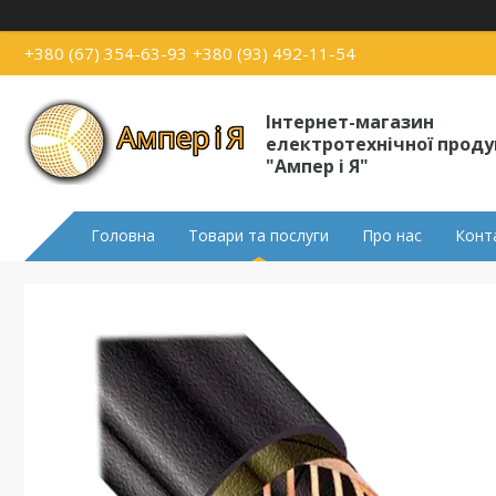
+380 (67) 354-63-93
+380 (93) 492-11-54
Інтернет-магазин
електротехнічної проду
"Ампер і Я"
Головна
Товари та послуги
Про нас
Конт