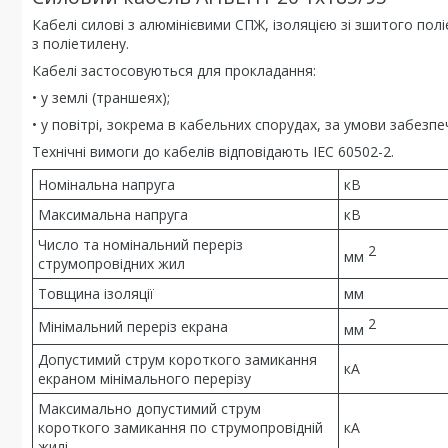
Кабелі силові з алюмінієвими СПЖ, ізоляцією зі зшитого п
з поліетилену.
Кабелі застосовуються для прокладання:
• у землі (траншеях);
• у повітрі, зокрема в кабельних спорудах, за умови забез
Технічні вимоги до кабелів відповідають IEC 60502-2.
Номінальна напруга
кВ
Максимальна напруга
кВ
Число та номінальний переріз
2
мм
струмопровідних жил
Товщина ізоляції
мм
2
Мінімальний переріз екрана
мм
Допустимий струм короткого замикання
кА
екраном мінімального перерізу
Максимально допустимий струм
короткого замикання по струмопровідній
кА
жилі