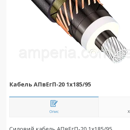
Кабель АПвЕгП-20 1х185/95
Опис
Х
Силовий кабель АПвЕгП-20 1х185/95