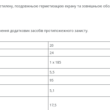
оліетилену, поздовжньою герметизацією екрану та зовнішньою об
печення додаткових засобів протипожежного захисту.
20
24
1 x 185
5,5
95
5,1
17,5