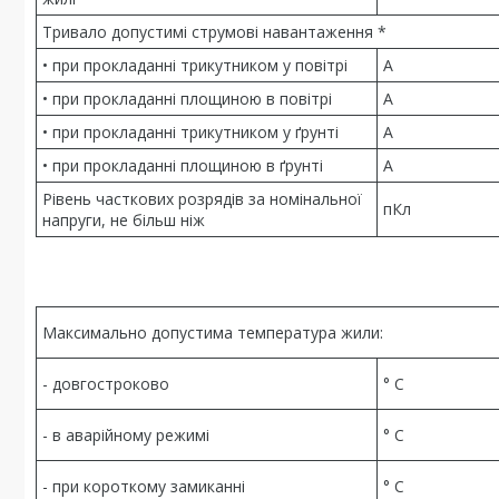
Тривало допустимі струмові навантаження *
• при прокладанні трикутником у повітрі
А
• при прокладанні площиною в повітрі
А
• при прокладанні трикутником у ґрунті
А
• при прокладанні площиною в ґрунті
А
Рівень часткових розрядів за номінальної
пКл
напруги, не більш ніж
Максимально допустима температура жили:
- довгостроково
° С
- в аварійному режимі
° С
- при короткому замиканні
° С