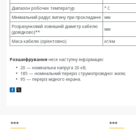
Діапазон робочих температур
° С
Мінімальний радіус вигину при прокладанні
мм
Розрахунковий зовнішній діаметр кабелю
мм
(довідково)**
Маса кабелю (орієнтовно)
кг/км
Розшифрування
несе наступну інформацію:
20 — номінальна напруга 20 кВ;
185 — номінальний переріз струмопровідної жили;
95 — переріз мідного екрана.
***
***