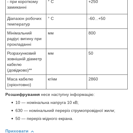
- при короткому
° С
+250
замиканні
Діапазон робочих
° С
-60...+50
температур
Мінімальний
мм
800
радіус вигину при
прокладанні
Розрахунковий
мм
50
зовнішній діаметр
кабелю
(довідково)**
Маса кабелю
кг/км
2860
(орієнтовно)
Розшифрування
несе наступну інформацію:
10 — номінальна напруга 10 кВ;
630 — номінальний переріз струмопровідної жили;
50 — переріз мідного екрана.
Приховати