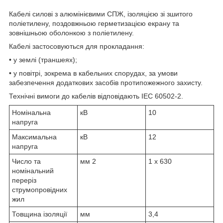
Кабелі силові з алюмінієвими СПЖ, ізоляцією зі зшитого
поліетилену, поздовжньою герметизацією екрану та
зовнішньою оболонкою з поліетилену.
Кабелі застосовуються для прокладання:
• у землі (траншеях);
• у повітрі, зокрема в кабельних спорудах, за умови
забезпечення додаткових засобів протипожежного захисту.
Технічні вимоги до кабелів відповідають IEC 60502-2.
Номінальна
кВ
10
напруга
Максимальна
кВ
12
напруга
Число та
мм
2
1 x 630
номінальний
переріз
струмопровідних
жил
Товщина ізоляції
мм
3,4