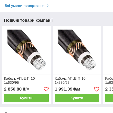
Всі умови повернення
Подібні товари компанії
Кабель АПвЕгП-10
Кабель АПвЕгП-10
Кабе
1х630/95
1х630/25
1х63
2 850,80
1 991,39
2 3
₴/м
₴/м
Купити
Купити