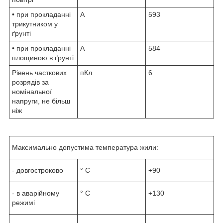
• при прокладанні
А
593
трикутником у
ґрунті
• при прокладанні
А
584
площиною в ґрунті
Рівень часткових
пКл
6
розрядів за
номінальної
напруги, не більш
ніж
Максимально допустима температура жили:
- довгостроково
° С
+90
- в аварійному
° С
+130
режимі