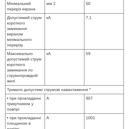
Мінімальний
мм
2
50
переріз екрана
Допустимий струм
кА
7,1
короткого
замикання
екраном
мінімального
перерізу
Максимально
кА
59
допустимий струм
короткого
замикання по
струмопровідній
жилі
Тривало допустимі струмові навантаження *
• при прокладанні
А
907
трикутником у
повітрі
• при прокладанні
А
1001
площиною в
повітрі