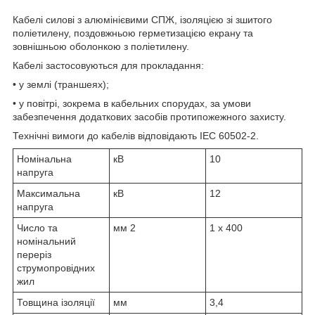
Кабелі силові з алюмінієвими СПЖ, ізоляцією зі зшитого
поліетилену, поздовжньою герметизацією екрану та
зовнішньою оболонкою з поліетилену.
Кабелі застосовуються для прокладання:
• у землі (траншеях);
• у повітрі, зокрема в кабельних спорудах, за умови
забезпечення додаткових засобів протипожежного захисту.
Технічні вимоги до кабелів відповідають IEC 60502-2.
Номінальна
кВ
10
напруга
Максимальна
кВ
12
напруга
Число та
мм
2
1 x 400
номінальний
переріз
струмопровідних
жил
Товщина ізоляції
мм
3,4