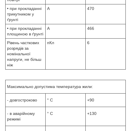
• при прокладанні
А
470
трикутником у
ґрунті
• при прокладанні
А
466
площиною в ґрунті
Рівень часткових
пКл
6
розрядів за
номінальної
напруги, не більш
ніж
Максимально допустима температура жили:
- довгостроково
° С
+90
- в аварійному
° С
+130
режимі