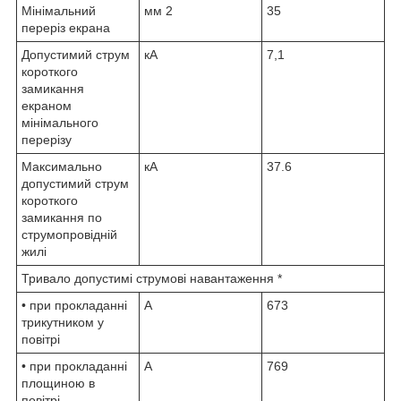
Мінімальний
мм
2
35
переріз екрана
Допустимий струм
кА
7,1
короткого
замикання
екраном
мінімального
перерізу
Максимально
кА
37.6
допустимий струм
короткого
замикання по
струмопровідній
жилі
Тривало допустимі струмові навантаження *
• при прокладанні
А
673
трикутником у
повітрі
• при прокладанні
А
769
площиною в
повітрі