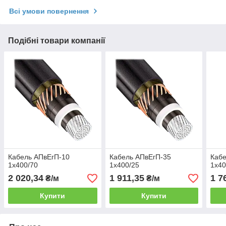
Всі умови повернення
Подібні товари компанії
Кабель АПвЕгП-10
Кабель АПвЕгП-35
Кабе
1х400/70
1х400/25
1х40
2 020,34
1 911,35
1 7
₴/м
₴/м
Купити
Купити