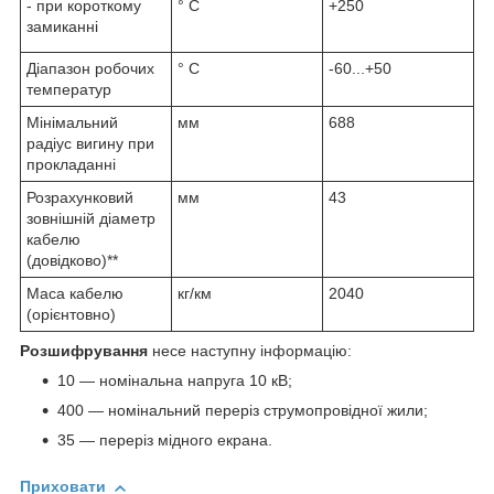
- при короткому
° С
+250
замиканні
Діапазон робочих
° С
-60...+50
температур
Мінімальний
мм
688
радіус вигину при
прокладанні
Розрахунковий
мм
43
зовнішній діаметр
кабелю
(довідково)**
Маса кабелю
кг/км
2040
(орієнтовно)
Розшифрування
несе наступну інформацію:
10 — номінальна напруга 10 кВ;
400 — номінальний переріз струмопровідної жили;
35 — переріз мідного екрана.
Приховати