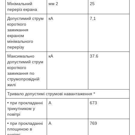
Мінімальний
мм
2
25
переріз екрана
Допустимий струм
кА
7,1
короткого
замикання
екраном
мінімального
перерізу
Максимально
кА
37.6
допустимий струм
короткого
замикання по
струмопровідній
жилі
Тривало допустимі струмові навантаження *
• при прокладанні
А
673
трикутником у
повітрі
• при прокладанні
А
769
площиною в
повітрі