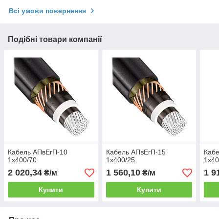
Всі умови повернення
Подібні товари компанії
Кабель АПвЕгП-10
Кабель АПвЕгП-15
Кабе
1х400/70
1х400/25
1х40
2 020,34
1 560,10
1 9
₴/м
₴/м
Купити
Купити