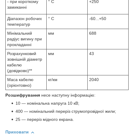
- при короткому
° С
+250
замиканні
Діапазон робочих
° С
-60...+50
температур
Мінімальний
мм
688
радіус вигину при
прокладанні
Розрахунковий
мм
43
зовнішній діаметр
кабелю
(довідково)**
Маса кабелю
кг/км
2040
(орієнтовно)
Розшифрування
несе наступну інформацію:
10 — номінальна напруга 10 кВ;
400 — номінальний переріз струмопровідної жили;
25 — переріз мідного екрана.
Приховати