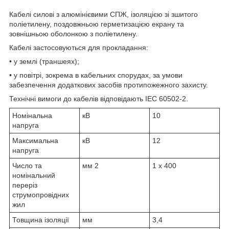
Кабелі силові з алюмінієвими СПЖ, ізоляцією зі зшитого
поліетилену, поздовжньою герметизацією екрану та
зовнішньою оболонкою з поліетилену.
Кабелі застосовуються для прокладання:
• у землі (траншеях);
• у повітрі, зокрема в кабельних спорудах, за умови
забезпечення додаткових засобів протипожежного захисту.
Технічні вимоги до кабелів відповідають IEC 60502-2.
Номінальна
кВ
10
напруга
Максимальна
кВ
12
напруга
Число та
мм
2
1 x 400
номінальний
переріз
струмопровідних
жил
Товщина ізоляції
мм
3,4