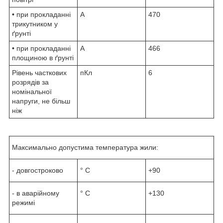
• при прокладанні
А
470
трикутником у
ґрунті
• при прокладанні
А
466
площиною в ґрунті
Рівень часткових
пКл
6
розрядів за
номінальної
напруги, не більш
ніж
Максимально допустима температура жили:
- довгостроково
° С
+90
- в аварійному
° С
+130
режимі