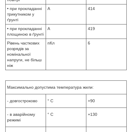
• при прокладанні
А
414
трикутником у
ґрунті
• при прокладанні
А
419
площиною в ґрунті
Рівень часткових
пКл
6
розрядів за
номінальної
напруги, не більш
ніж
Максимально допустима температура жили:
- довгостроково
° С
+90
- в аварійному
° С
+130
режимі