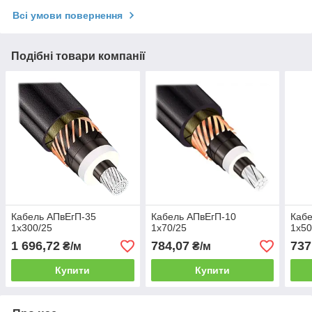
Всі умови повернення
Подібні товари компанії
Кабель АПвЕгП-35
Кабель АПвЕгП-10
Кабе
1х300/25
1х70/25
1х50
1 696,72
784,07
737
₴/м
₴/м
Купити
Купити