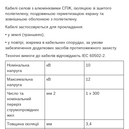
Кабелі силові з алюмінієвими СПЖ, ізоляцією зі зшитого
поліетилену, поздовжньою герметизацією екрану та
зовнішньою оболонкою з поліетилену.
Кабелі застосовуються для прокладання:
• у землі (траншеях);
• у повітрі, зокрема в кабельних спорудах, за умови
забезпечення додаткових засобів протипожежного захисту.
Технічні вимоги до кабелів відповідають IEC 60502-2.
Номінальна
кВ
10
напруга
Максимальна
кВ
12
напруга
Число та
мм
2
1 x 300
номінальний
переріз
струмопровідних
жил
Товщина ізоляції
мм
3,4