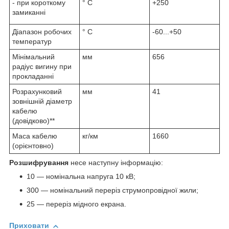
- при короткому
° С
+250
замиканні
Діапазон робочих
° С
-60...+50
температур
Мінімальний
мм
656
радіус вигину при
прокладанні
Розрахунковий
мм
41
зовнішній діаметр
кабелю
(довідково)**
Маса кабелю
кг/км
1660
(орієнтовно)
Розшифрування
несе наступну інформацію:
10 — номінальна напруга 10 кВ;
300 — номінальний переріз струмопровідної жили;
25 — переріз мідного екрана.
Приховати