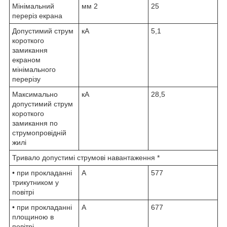
Мінімальний
мм
2
25
переріз екрана
Допустимий струм
кА
5,1
короткого
замикання
екраном
мінімального
перерізу
Максимально
кА
28,5
допустимий струм
короткого
замикання по
струмопровідній
жилі
Тривало допустимі струмові навантаження *
• при прокладанні
А
577
трикутником у
повітрі
• при прокладанні
А
677
площиною в
повітрі