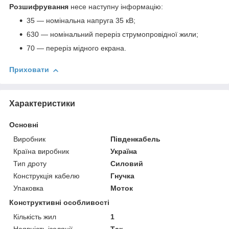
Розшифрування
несе наступну інформацію:
35 — номінальна напруга 35 кВ;
630 — номінальний переріз струмопровідної жили;
70 — переріз мідного екрана.
Приховати
Характеристики
Основні
Виробник
Південкабель
Країна виробник
Україна
Тип дроту
Силовий
Конструкція кабелю
Гнучка
Упаковка
Моток
Конструктивні особливості
Кількість жил
1
Наявність ізоляції
Так