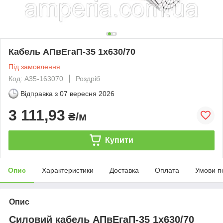
Кабель АПвЕгаП-35 1х630/70
Під замовлення
Код: А35-163070
Роздріб
Відправка з
07 вересня 2026
3 111,93
₴/м
Купити
Опис
Характеристики
Доставка
Оплата
Умови п
Опис
Силовий кабель АПвЕгаП-35 1х630/70