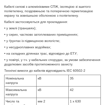
Кабелі силові з алюмінієвими СПЖ, ізоляцією зі зшитого
поліетилену, поздовжньою та поперечною герметизацією
екрану та зовнішньою оболонкою з поліетилену.
Кабелі застосовуються для прокладання:
• у землі (траншеях);
• у сирих, частково затоплюваних приміщеннях;
• у ґрунтах із підвищеною вологістю;
• у несудноплавних водоймах;
• на складних ділянках трас, відповідно до ЕТУ;
• у повітрі, у т.ч. у кабельних спорудах, за умови забезпечення
додаткових засобів протипожежного захисту.
Технічні вимоги до кабелів відповідають IEC 60502-2
Номінальна
кВ
35
напруга
Максимальна
кВ
42
напруга
Число та
мм
2
1 x 630