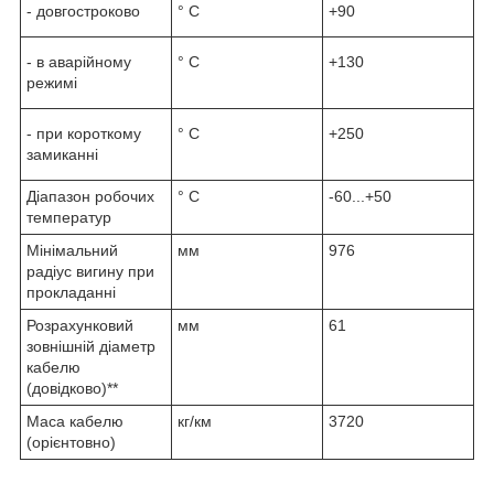
- довгостроково
° С
+90
- в аварійному
° С
+130
режимі
- при короткому
° С
+250
замиканні
Діапазон робочих
° С
-60...+50
температур
Мінімальний
мм
976
радіус вигину при
прокладанні
Розрахунковий
мм
61
зовнішній діаметр
кабелю
(довідково)**
Маса кабелю
кг/км
3720
(орієнтовно)