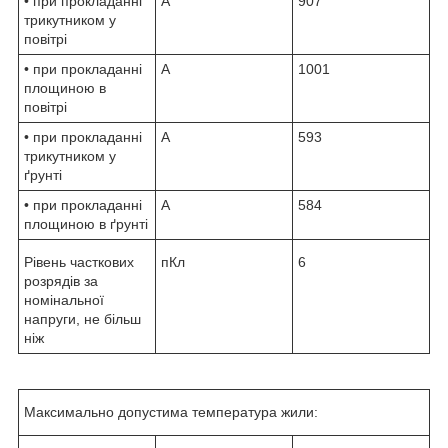
• при прокладанні
А
907
трикутником у
повітрі
• при прокладанні
А
1001
площиною в
повітрі
• при прокладанні
А
593
трикутником у
ґрунті
• при прокладанні
А
584
площиною в ґрунті
Рівень часткових
пКл
6
розрядів за
номінальної
напруги, не більш
ніж
Максимально допустима температура жили: