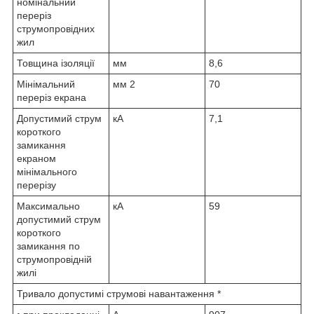
номінальний
переріз
струмопровідних
жил
Товщина ізоляції
мм
8,6
Мінімальний
мм
2
70
переріз екрана
Допустимий струм
кА
7,1
короткого
замикання
екраном
мінімального
перерізу
Максимально
кА
59
допустимий струм
короткого
замикання по
струмопровідній
жилі
Тривало допустимі струмові навантаження *