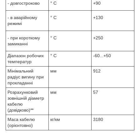
- довгостроково
° С
+90
- в аварійному
° С
+130
режимі
- при короткому
° С
+250
замиканні
Діапазон робочих
° С
-60...+50
температур
Мінімальний
мм
912
радіус вигину при
прокладанні
Розрахунковий
мм
57
зовнішній діаметр
кабелю
(довідково)**
Маса кабелю
кг/км
3180
(орієнтовно)