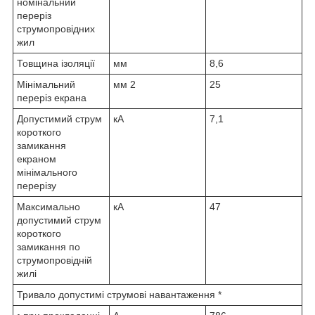
номінальний
переріз
струмопровідних
жил
Товщина ізоляції
мм
8,6
Мінімальний
мм
2
25
переріз екрана
Допустимий струм
кА
7,1
короткого
замикання
екраном
мінімального
перерізу
Максимально
кА
47
допустимий струм
короткого
замикання по
струмопровідній
жилі
Тривало допустимі струмові навантаження *