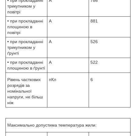
• при прокладанні
А
786
трикутником у
повітрі
• при прокладанні
А
881
площиною в
повітрі
• при прокладанні
А
526
трикутником у
ґрунті
• при прокладанні
А
522
площиною в ґрунті
Рівень часткових
пКл
6
розрядів за
номінальної
напруги, не більш
ніж
Максимально допустима температура жили: