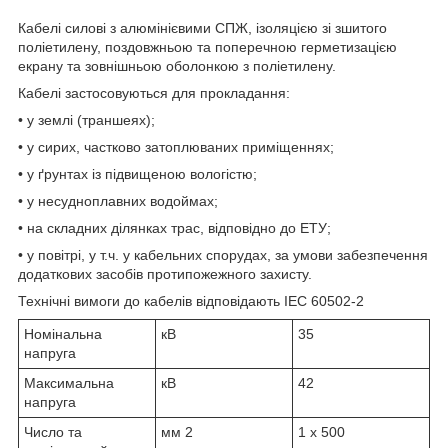
Кабелі силові з алюмінієвими СПЖ, ізоляцією зі зшитого
поліетилену, поздовжньою та поперечною герметизацією
екрану та зовнішньою оболонкою з поліетилену.
Кабелі застосовуються для прокладання:
• у землі (траншеях);
• у сирих, частково затоплюваних приміщеннях;
• у ґрунтах із підвищеною вологістю;
• у несудноплавних водоймах;
• на складних ділянках трас, відповідно до ЕТУ;
• у повітрі, у т.ч. у кабельних спорудах, за умови забезпечення
додаткових засобів протипожежного захисту.
Технічні вимоги до кабелів відповідають IEC 60502-2
Номінальна
кВ
35
напруга
Максимальна
кВ
42
напруга
Число та
мм
2
1 x 500