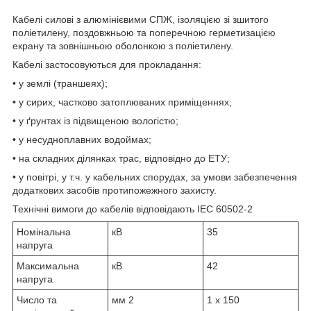
Кабелі силові з алюмінієвими СПЖ, ізоляцією зі зшитого
поліетилену, поздовжньою та поперечною герметизацією
екрану та зовнішньою оболонкою з поліетилену.
Кабелі застосовуються для прокладання:
• у землі (траншеях);
• у сирих, частково затоплюваних приміщеннях;
• у ґрунтах із підвищеною вологістю;
• у несудноплавних водоймах;
• на складних ділянках трас, відповідно до ЕТУ;
• у повітрі, у т.ч. у кабельних спорудах, за умови забезпечення
додаткових засобів протипожежного захисту.
Технічні вимоги до кабелів відповідають IEC 60502-2
Номінальна
кВ
35
напруга
Максимальна
кВ
42
напруга
Число та
мм
2
1 x 150