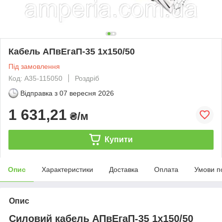
Кабель АПвЕгаП-35 1х150/50
Під замовлення
Код: А35-115050
Роздріб
Відправка з
07 вересня 2026
1 631,21
₴/м
Купити
Опис
Характеристики
Доставка
Оплата
Умови п
Опис
Силовий кабель АПвЕгаП-35 1х150/50