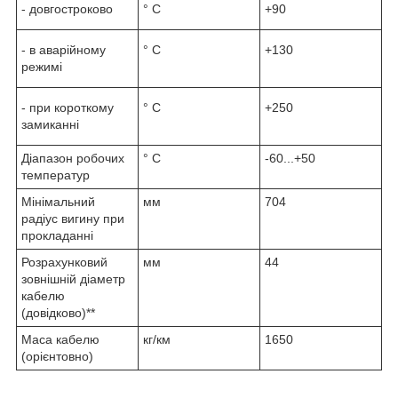
- довгостроково
° С
+90
- в аварійному
° С
+130
режимі
- при короткому
° С
+250
замиканні
Діапазон робочих
° С
-60...+50
температур
Мінімальний
мм
704
радіус вигину при
прокладанні
Розрахунковий
мм
44
зовнішній діаметр
кабелю
(довідково)**
Маса кабелю
кг/км
1650
(орієнтовно)