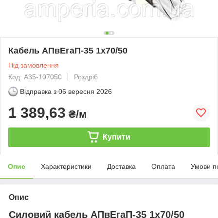
Кабель АПвЕгаП-35 1х70/50
Під замовлення
Код: А35-107050
Роздріб
Відправка з
06 вересня 2026
1 389,63
₴/м
Купити
Опис
Характеристики
Доставка
Оплата
Умови п
Опис
Силовий кабель АПвЕгаП-35 1х70/50