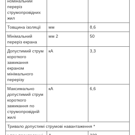
номінальний
переріз
струмопровідних
жил
Товщина ізоляції
мм
8,6
Мінімальний
мм
2
50
переріз екрана
Допустимий струм
кА
3,3
короткого
замикання
екраном
мінімального
перерізу
Максимально
кА
6,6
допустимий струм
короткого
замикання по
струмопровідній
жилі
Тривало допустимі струмові навантаження *