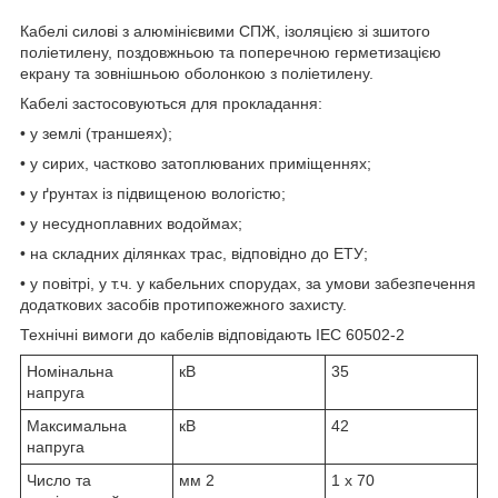
Кабелі силові з алюмінієвими СПЖ, ізоляцією зі зшитого
поліетилену, поздовжньою та поперечною герметизацією
екрану та зовнішньою оболонкою з поліетилену.
Кабелі застосовуються для прокладання:
• у землі (траншеях);
• у сирих, частково затоплюваних приміщеннях;
• у ґрунтах із підвищеною вологістю;
• у несудноплавних водоймах;
• на складних ділянках трас, відповідно до ЕТУ;
• у повітрі, у т.ч. у кабельних спорудах, за умови забезпечення
додаткових засобів протипожежного захисту.
Технічні вимоги до кабелів відповідають IEC 60502-2
Номінальна
кВ
35
напруга
Максимальна
кВ
42
напруга
Число та
мм
2
1 x 70