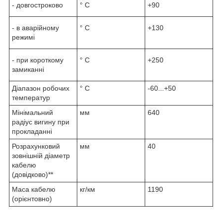
- довгостроково
° С
+90
- в аварійному
° С
+130
режимі
- при короткому
° С
+250
замиканні
Діапазон робочих
° С
-60...+50
температур
Мінімальний
мм
640
радіус вигину при
прокладанні
Розрахунковий
мм
40
зовнішній діаметр
кабелю
(довідково)**
Маса кабелю
кг/км
1190
(орієнтовно)