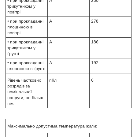
• при прокладанні
А
230
трикутником у
повітрі
• при прокладанні
А
278
площиною в
повітрі
• при прокладанні
А
186
трикутником у
ґрунті
• при прокладанні
А
192
площиною в ґрунті
Рівень часткових
пКл
6
розрядів за
номінальної
напруги, не більш
ніж
Максимально допустима температура жили: