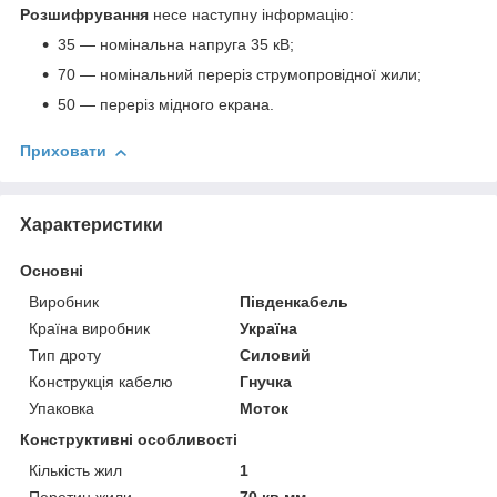
Розшифрування
несе наступну інформацію:
35 — номінальна напруга 35 кВ;
70 — номінальний переріз струмопровідної жили;
50 — переріз мідного екрана.
Приховати
Характеристики
Основні
Виробник
Південкабель
Країна виробник
Україна
Тип дроту
Силовий
Конструкція кабелю
Гнучка
Упаковка
Моток
Конструктивні особливості
Кількість жил
1
Перетин жили
70 кв.мм