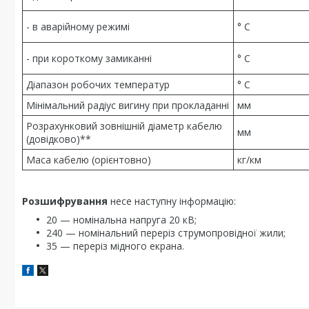
- в аварійному режимі
° С
- при короткому замиканні
° С
Діапазон робочих температур
° С
Мінімальний радіус вигину при прокладанні
мм
Розрахунковий зовнішній діаметр кабелю
мм
(довідково)**
Маса кабелю (орієнтовно)
кг/км
Розшифрування
несе наступну інформацію:
20 — номінальна напруга 20 кВ;
240 — номінальний переріз струмопровідної жили;
35 — переріз мідного екрана.