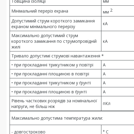
Товщина ізоляції
мм
2
Мінімальний переріз екрана
мм
Допустимий струм короткого замикання
кА
екраном мінімального перерізу
Максимально допустимий струм
короткого замикання по струмопровідній
кА
жилі
Тривало допустимі струмові навантаження *
• при прокладанні трикутником у повітрі
А
• при прокладанні площиною в повітрі
А
• при прокладанні трикутником у ґрунті
А
• при прокладанні площиною в ґрунті
А
Рівень часткових розрядів за номінальної
пКл
напруги, не більш ніж
Максимально допустима температура жили:
- довгостроково
° С