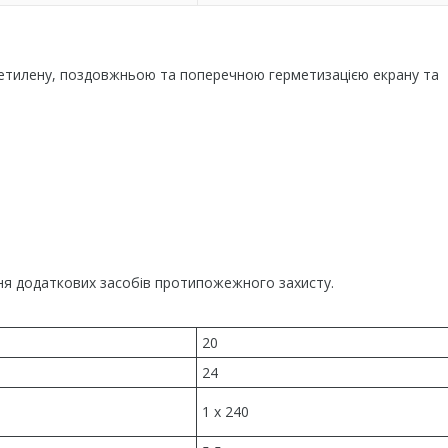
оліетилену, поздовжньою та поперечною герметизацією екрану та
чення додаткових засобів протипожежного захисту.
20
24
1 x 240