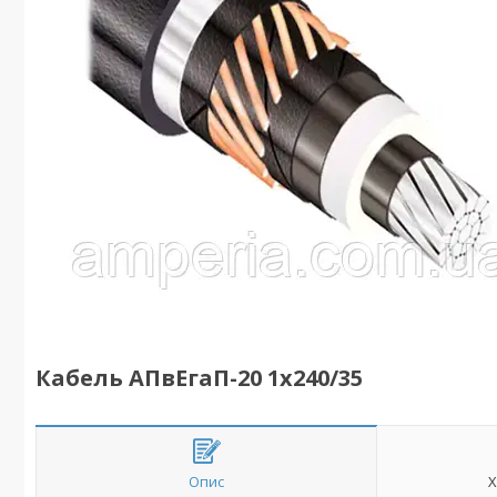
Кабель АПвЕгаП-20 1х240/35
Опис
Х