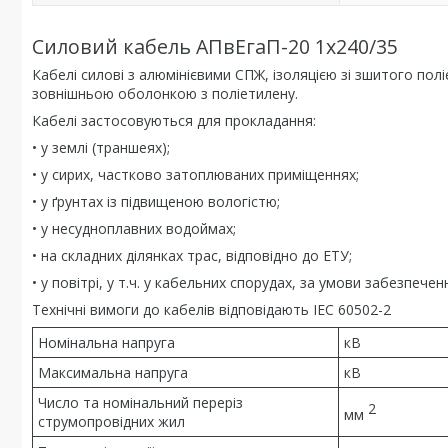
Силовий кабель АПвЕгаП-20 1х240/35
Кабелі силові з алюмінієвими СПЖ, ізоляцією зі зшитого п
зовнішньою оболонкою з поліетилену.
Кабелі застосовуються для прокладання:
• у землі (траншеях);
• у сирих, частково затоплюваних приміщеннях;
• у ґрунтах із підвищеною вологістю;
• у несудноплавних водоймах;
• на складних ділянках трас, відповідно до ЕТУ;
• у повітрі, у т.ч. у кабельних спорудах, за умови забезпе
Технічні вимоги до кабелів відповідають IEC 60502-2
Номінальна напруга
кВ
Максимальна напруга
кВ
Число та номінальний переріз
2
мм
струмопровідних жил