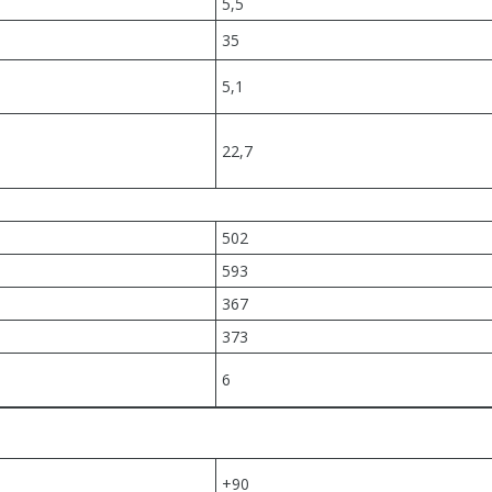
5,5
35
5,1
22,7
502
593
367
373
6
+90