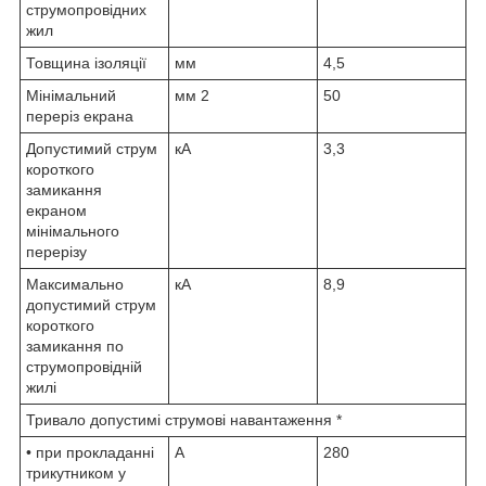
струмопровідних
жил
Товщина ізоляції
мм
4,5
Мінімальний
мм
2
50
переріз екрана
Допустимий струм
кА
3,3
короткого
замикання
екраном
мінімального
перерізу
Максимально
кА
8,9
допустимий струм
короткого
замикання по
струмопровідній
жилі
Тривало допустимі струмові навантаження *
• при прокладанні
А
280
трикутником у