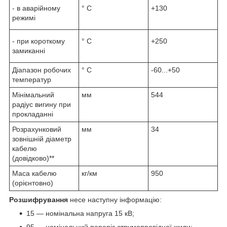
- в аварійному
° С
+130
режимі
- при короткому
° С
+250
замиканні
Діапазон робочих
° С
-60...+50
температур
Мінімальний
мм
544
радіус вигину при
прокладанні
Розрахунковий
мм
34
зовнішній діаметр
кабелю
(довідково)**
Маса кабелю
кг/км
950
(орієнтовно)
Розшифрування
несе наступну інформацію:
15 — номінальна напруга 15 кВ;