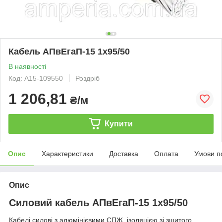
Кабель АПвЕгаП-15 1х95/50
В наявності
Код: А15-109550
Роздріб
1 206,81
₴/м
Купити
Опис
Характеристики
Доставка
Оплата
Умови п
Опис
Силовий кабель АПвЕгаП-15 1х95/50
Кабелі силові з алюмінієвими СПЖ, ізоляцією зі зшитого