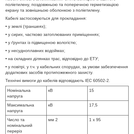
поліетилену, поздовжньою та поперечною герметизацією
екрану та зовнішньою оболонкою з поліетилену.
Кабелі застосовуються для прокладання:
• у землі (траншеях);
• у сирих, частково затоплюваних приміщеннях;
• у ґрунтах із підвищеною вологістю;
• у несудноплавних водоймах;
• на складних ділянках трас, відповідно до ЕТУ;
• у повітрі, у т.ч. у кабельних спорудах, за умови забезпечення
додаткових засобів протипожежного захисту.
Технічні вимоги до кабелів відповідають IEC 60502-2.
Номінальна
кВ
15
напруга
Максимальна
кВ
17,5
напруга
Число та
мм
2
1 x 95
номінальний
переріз