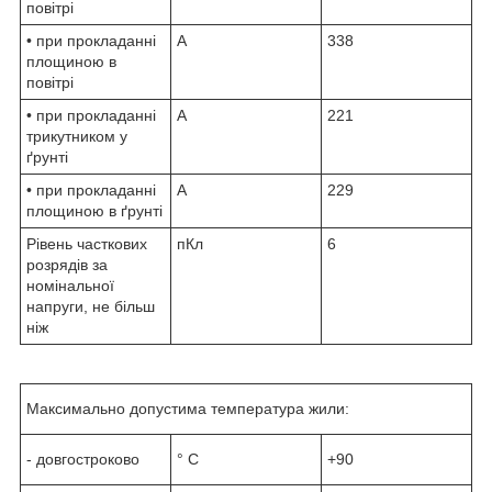
повітрі
• при прокладанні
А
338
площиною в
повітрі
• при прокладанні
А
221
трикутником у
ґрунті
• при прокладанні
А
229
площиною в ґрунті
Рівень часткових
пКл
6
розрядів за
номінальної
напруги, не більш
ніж
Максимально допустима температура жили:
- довгостроково
° С
+90