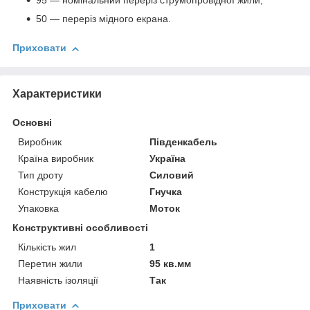
95 — номінальний переріз струмопровідної жили;
50 — переріз мідного екрана.
Приховати
Характеристики
Основні
Виробник
Південкабель
Країна виробник
Україна
Тип дроту
Силовий
Конструкція кабелю
Гнучка
Упаковка
Моток
Конструктивні особливості
Кількість жил
1
Перетин жили
95 кв.мм
Наявність ізоляції
Так
Приховати