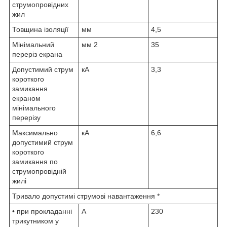
струмопровідних
жил
Товщина ізоляції
мм
4,5
Мінімальний
мм
2
35
переріз екрана
Допустимий струм
кА
3,3
короткого
замикання
екраном
мінімального
перерізу
Максимально
кА
6,6
допустимий струм
короткого
замикання по
струмопровідній
жилі
Тривало допустимі струмові навантаження *
• при прокладанні
А
230
трикутником у