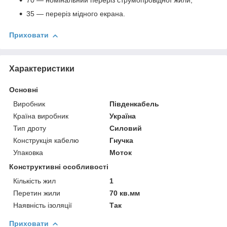
70 — номінальний переріз струмопровідної жили;
35 — переріз мідного екрана.
Приховати
Характеристики
Основні
Виробник
Південкабель
Країна виробник
Україна
Тип дроту
Силовий
Конструкція кабелю
Гнучка
Упаковка
Моток
Конструктивні особливості
Кількість жил
1
Перетин жили
70 кв.мм
Наявність ізоляції
Так
Приховати