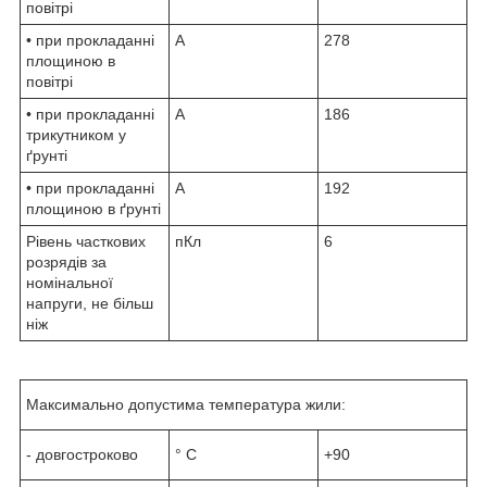
повітрі
• при прокладанні
А
278
площиною в
повітрі
• при прокладанні
А
186
трикутником у
ґрунті
• при прокладанні
А
192
площиною в ґрунті
Рівень часткових
пКл
6
розрядів за
номінальної
напруги, не більш
ніж
Максимально допустима температура жили:
- довгостроково
° С
+90