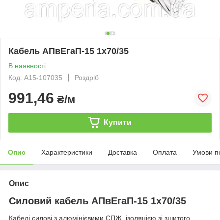
Кабель АПвЕгаП-15 1х70/35
В наявності
Код: А15-107035
Роздріб
991,46
₴/м
Купити
Опис
Характеристики
Доставка
Оплата
Умови п
Опис
Силовий кабель АПвЕгаП-15 1х70/35
Кабелі силові з алюмінієвими СПЖ, ізоляцією зі зшитого