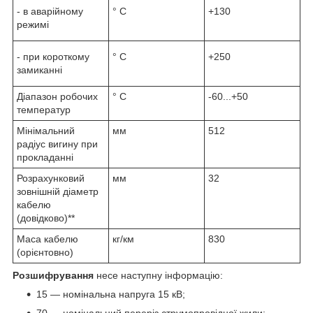
- в аварійному
° С
+130
режимі
- при короткому
° С
+250
замиканні
Діапазон робочих
° С
-60...+50
температур
Мінімальний
мм
512
радіус вигину при
прокладанні
Розрахунковий
мм
32
зовнішній діаметр
кабелю
(довідково)**
Маса кабелю
кг/км
830
(орієнтовно)
Розшифрування
несе наступну інформацію:
15 — номінальна напруга 15 кВ;