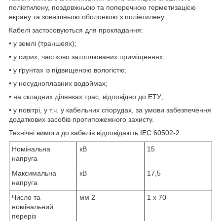
поліетилену, поздовжньою та поперечною герметизацією
екрану та зовнішньою оболонкою з поліетилену.
Кабелі застосовуються для прокладання:
• у землі (траншеях);
• у сирих, частково затоплюваних приміщеннях;
• у ґрунтах із підвищеною вологістю;
• у несудноплавних водоймах;
• на складних ділянках трас, відповідно до ЕТУ;
• у повітрі, у т.ч. у кабельних спорудах, за умови забезпечення
додаткових засобів протипожежного захисту.
Технічні вимоги до кабелів відповідають IEC 60502-2.
Номінальна
кВ
15
напруга
Максимальна
кВ
17,5
напруга
Число та
мм
2
1 x 70
номінальний
переріз