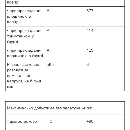
повітрі
• при прокладанні
А
677
площиною в
повітрі
• при прокладанні
А
414
трикутником у
ґрунті
• при прокладанні
А
419
площиною в ґрунті
Рівень часткових
пКл
6
розрядів за
номінальної
напруги, не більш
ніж
Максимально допустима температура жили:
- довгостроково
° С
+90