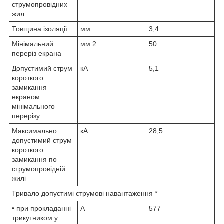
струмопровідних
жил
Товщина ізоляції
мм
3,4
Мінімальний
мм
2
50
переріз екрана
Допустимий струм
кА
5,1
короткого
замикання
екраном
мінімального
перерізу
Максимально
кА
28,5
допустимий струм
короткого
замикання по
струмопровідній
жилі
Тривало допустимі струмові навантаження *
• при прокладанні
А
577
трикутником у