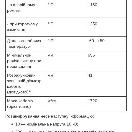
- в аварійному
° С
+130
режимі
- при короткому
° С
+250
замиканні
Діапазон робочих
° С
-60...+50
температур
Мінімальний
мм
656
радіус вигину при
прокладанні
Розрахунковий
мм
41
зовнішній діаметр
кабелю
(довідково)**
Маса кабелю
кг/км
1720
(орієнтовно)
Розшифрування
несе наступну інформацію:
10 — номінальна напруга 10 кВ;