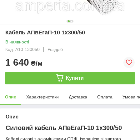
Кабель АПвЕгаП-10 1х300/50
В наявності
Код: А10-130050
Роздріб
1 640
₴/м
Купити
Опис
Характеристики
Доставка
Оплата
Умови п
Опис
Силовий кабель АПвЕгаП-10 1х300/50
Кабелі силові з алюмінієвими СПЖ, ізоляцією зі зшитого