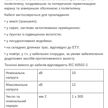
поліетилену, поздовжньою та поперечною герметизацією
екрану та зовнішньою оболонкою з поліетилену.
Кабелі застосовуються для прокладання:
• у землі (траншеях);
• у сирих, частково затоплюваних приміщеннях;
• у ґрунтах із підвищеною вологістю;
• у несудноплавних водоймах;
• на складних ділянках трас, відповідно до ЕТУ;
• у повітрі, у т.ч. у кабельних спорудах, за умови забезпечення
додаткових засобів протипожежного захисту.
Технічні вимоги до кабелів відповідають IEC 60502-2.
Номінальна
кВ
10
напруга
Максимальна
кВ
12
напруга
Число та
мм
2
1 x 300
номінальний
переріз