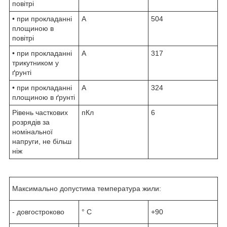
повітрі
• при прокладанні
А
504
площиною в
повітрі
• при прокладанні
А
317
трикутником у
ґрунті
• при прокладанні
А
324
площиною в ґрунті
Рівень часткових
пКл
6
розрядів за
номінальної
напруги, не більш
ніж
Максимально допустима температура жили:
- довгостроково
° С
+90