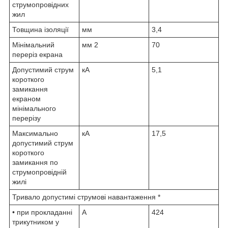
струмопровідних
жил
Товщина ізоляції
мм
3,4
Мінімальний
мм
2
70
переріз екрана
Допустимий струм
кА
5,1
короткого
замикання
екраном
мінімального
перерізу
Максимально
кА
17,5
допустимий струм
короткого
замикання по
струмопровідній
жилі
Тривало допустимі струмові навантаження *
• при прокладанні
А
424
трикутником у