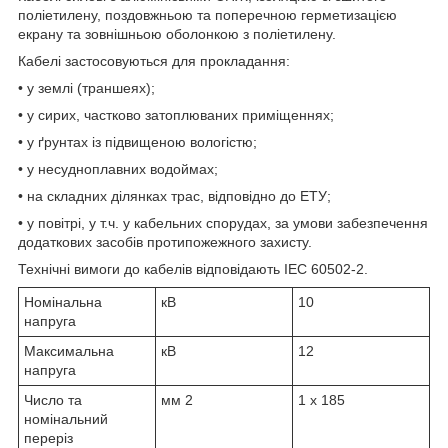
поліетилену, поздовжньою та поперечною герметизацією
екрану та зовнішньою оболонкою з поліетилену.
Кабелі застосовуються для прокладання:
• у землі (траншеях);
• у сирих, частково затоплюваних приміщеннях;
• у ґрунтах із підвищеною вологістю;
• у несудноплавних водоймах;
• на складних ділянках трас, відповідно до ЕТУ;
• у повітрі, у т.ч. у кабельних спорудах, за умови забезпечення
додаткових засобів протипожежного захисту.
Технічні вимоги до кабелів відповідають IEC 60502-2.
Номінальна
кВ
10
напруга
Максимальна
кВ
12
напруга
Число та
мм
2
1 x 185
номінальний
переріз