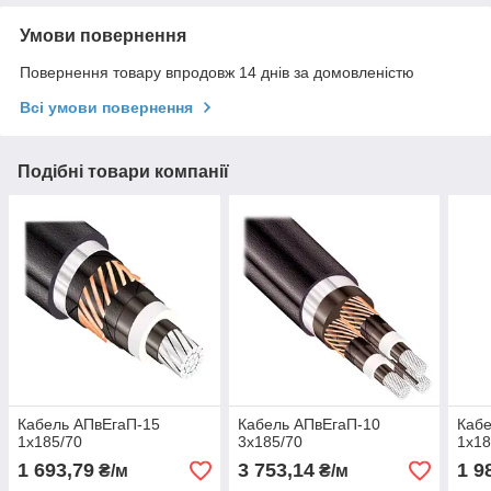
Умови повернення
Повернення товару впродовж 14 днів за домовленістю
Всі умови повернення
Подібні товари компанії
Кабель АПвЕгаП-15
Кабель АПвЕгаП‑10
Кабе
1х185/70
3х185/70
1х18
1 693,79
3 753,14
1 9
₴/м
₴/м