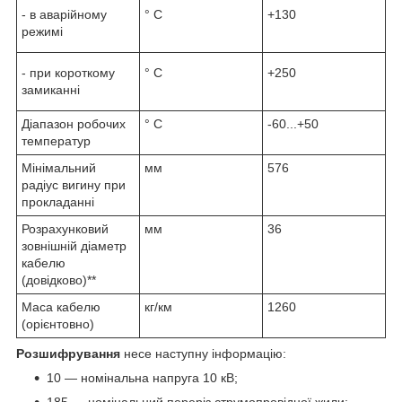
- в аварійному
° С
+130
режимі
- при короткому
° С
+250
замиканні
Діапазон робочих
° С
-60...+50
температур
Мінімальний
мм
576
радіус вигину при
прокладанні
Розрахунковий
мм
36
зовнішній діаметр
кабелю
(довідково)**
Маса кабелю
кг/км
1260
(орієнтовно)
Розшифрування
несе наступну інформацію:
10 — номінальна напруга 10 кВ;