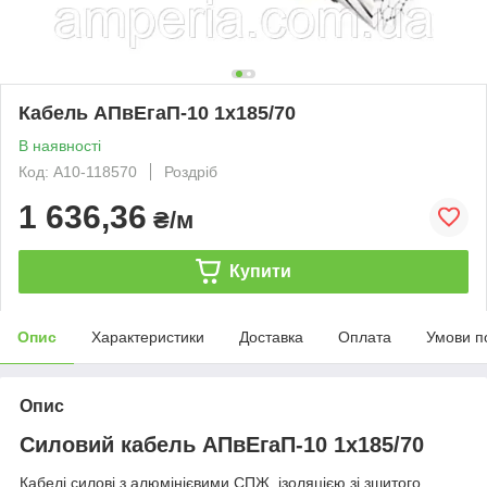
Кабель АПвЕгаП-10 1х185/70
В наявності
Код: А10-118570
Роздріб
1 636,36
₴/м
Купити
Опис
Характеристики
Доставка
Оплата
Умови п
Опис
Силовий кабель АПвЕгаП-10 1х185/70
Кабелі силові з алюмінієвими СПЖ, ізоляцією зі зшитого