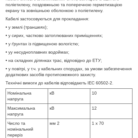
поліетилену, поздовжньою та поперечною герметизацією
екрану та зовнішньою оболонкою з поліетилену.
Кабелі застосовуються для прокладання:
• у землі (траншеях);
• у сирих, частково затоплюваних приміщеннях;
• у ґрунтах із підвищеною вологістю;
• уу несудноплавних водоймах;
• на складних ділянках трас, відповідно до ЕТУ;
• у повітрі, у т.ч. у кабельних спорудах, за умови забезпечення
додаткових засобів протипожежного захисту.
Технічні вимоги до кабелів відповідають IEC 60502-2.
Номінальна
кВ
10
напруга
Максимальна
кВ
12
напруга
Число та
мм
2
1 x 70
номінальний
переріз