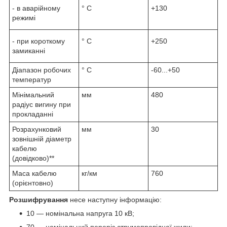
- в аварійному
° С
+130
режимі
- при короткому
° С
+250
замиканні
Діапазон робочих
° С
-60...+50
температур
Мінімальний
мм
480
радіус вигину при
прокладанні
Розрахунковий
мм
30
зовнішній діаметр
кабелю
(довідково)**
Маса кабелю
кг/км
760
(орієнтовно)
Розшифрування
несе наступну інформацію:
10 — номінальна напруга 10 кВ;