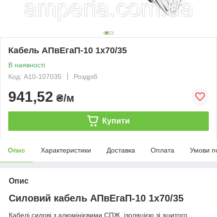
Кабель АПвЕгаП-10 1х70/35
В наявності
Код: А10-107035
Роздріб
941,52
₴/м
Купити
Опис
Характеристики
Доставка
Оплата
Умови п
Опис
Силовий кабель АПвЕгаП-10 1х70/35
Кабелі силові з алюмінієвими СПЖ, ізоляцією зі зшитого