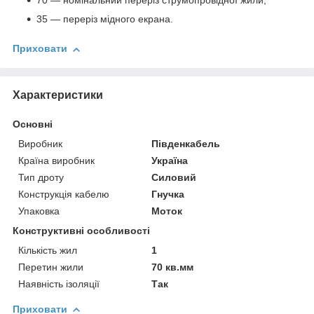
70 — номінальний переріз струмопровідної жили;
35 — переріз мідного екрана.
Приховати
Характеристики
Основні
Виробник
Південкабель
Країна виробник
Україна
Тип дроту
Силовий
Конструкція кабелю
Гнучка
Упаковка
Моток
Конструктивні особливості
Кількість жил
1
Перетин жили
70 кв.мм
Наявність ізоляції
Так
Приховати