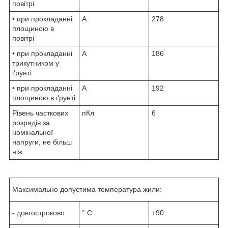
повітрі
• при прокладанні
А
278
площиною в
повітрі
• при прокладанні
А
186
трикутником у
ґрунті
• при прокладанні
А
192
площиною в ґрунті
Рівень часткових
пКл
6
розрядів за
номінальної
напруги, не більш
ніж
Максимально допустима температура жили:
- довгостроково
° С
+90