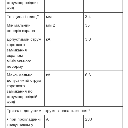
струмопровідних
жил
Товщина ізоляції
мм
3,4
Мінімальний
мм
2
35
переріз екрана
Допустимий струм
кА
3,3
короткого
замикання
екраном
мінімального
перерізу
Максимально
кА
6,6
допустимий струм
короткого
замикання по
струмопровідній
жилі
Тривало допустимі струмові навантаження *
• при прокладанні
А
230
трикутником у