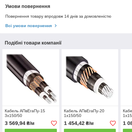
Умови повернення
Повернення товару впродовж 14 днів за домовленістю
Всі умови повернення
Подібні товари компанії
Кабель АПвЕгаПу‑15
Кабель АПвЕгаПу-20
Кабе
3х150/50
1х150/50
1х15
3 569,94
1 454,42
1 0
₴/м
₴/м