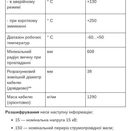
- в аварійному
° С
+130
режимі
- при короткому
° С
+250
замиканні
Діапазон робочих
° С
-60...+50
температур
Мінімальний
мм
608
радіус вигину при
прокладанні
Розрахунковий
мм
38
зовнішній діаметр
кабелю
(довідково)**
Маса кабелю
кг/км
1290
(орієнтовно)
Розшифрування
несе наступну інформацію:
15 — номінальна напруга 15 кВ;
150 — номінальний переріз струмопровідної жили;