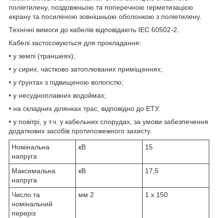
поліетилену, поздовжньою та поперечною герметизацією
екрану та посиленою зовнішньою оболонкою з поліетилену.
Технічні вимоги до кабелів відповідають IEC 60502-2.
Кабелі застосовуються для прокладання:
• у землі (траншеях);
• у сирих, частково затоплюваних приміщеннях;
• у ґрунтах з підвищеною вологістю;
• у несудноплавних водоймах;
• на складних ділянках трас, відповідно до ЕТУ.
• у повітрі, у т.ч. у кабельних спорудах, за умови забезпечення
додаткових засобів протипожежного захисту.
Номінальна
кВ
15
напруга
Максимальна
кВ
17,5
напруга
Число та
мм
2
1 x 150
номінальний
переріз