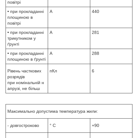
повітрі
• при прокладанні
А
440
площиною в
повітрі
• при прокладанні
А
281
трикутником у
ґрунті
• при прокладанні
А
288
площиною в ґрунті
Рівень часткових
пКл
6
розрядів
при номінальній н
апрузі, не більш
Максимально допустима температура жили:
- довгостроково
° С
+90