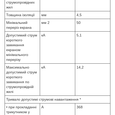
струмопровідних
жил
Товщина ізоляції
мм
4,5
Мінімальний
мм
2
50
переріз екрана
Допустимий струм
кА
5,1
короткого
замикання
екраном
мінімального
перерізу
Максимально
кА
14,2
допустимий струм
короткого
замикання по
струмопровідній
жилі
Тривало допустимі струмові навантаження *
• при прокладанні
А
368
трикутником у