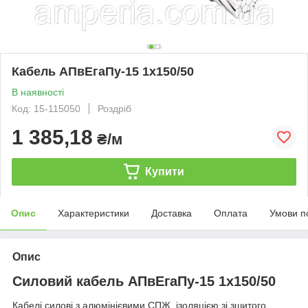
Кабель АПвЕгаПу-15 1х150/50
В наявності
Код: 15-115050
Роздріб
1 385,18
₴/м
Купити
Опис
Характеристики
Доставка
Оплата
Умови п
Опис
Силовий кабель АПвЕгаПу-15 1х150/50
Кабелі силові з алюмінієвими СПЖ, ізоляцією зі зшитого