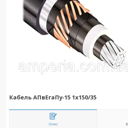
Кабель АПвЕгаПу-15 1х150/35
Опис
Х