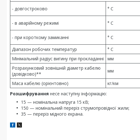
- довгостроково
° С
- в аварійному режимі
° С
- при короткому замиканні
° С
Діапазон робочих температур
° С
Мінімальний радіус вигину при прокладанні
мм
Розрахунковий зовнішній діаметр кабелю
мм
(довідково)**
Маса кабелю (орієнтовно)
кг/км
Розшифрування
несе наступну інформацію:
15 — номінальна напруга 15 кВ;
150 — номінальний переріз струмопровідної жили;
35 — переріз мідного екрана.