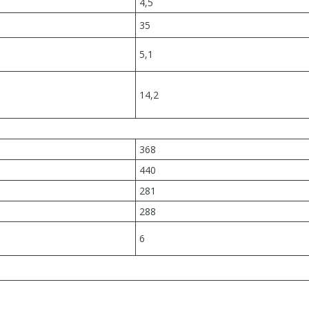
4,5
35
5,1
14,2
368
440
281
288
6