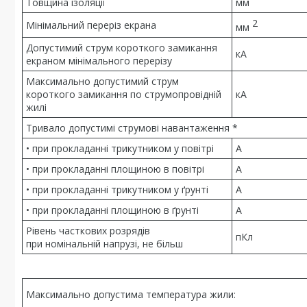
Товщина ізоляції
мм
2
Мінімальний переріз екрана
мм
Допустимий струм короткого замикання
кА
екраном мінімального перерізу
Максимально допустимий струм
короткого замикання по струмопровідній
кА
жилі
Тривало допустимі струмові навантаження *
• при прокладанні трикутником у повітрі
А
• при прокладанні площиною в повітрі
А
• при прокладанні трикутником у ґрунті
А
• при прокладанні площиною в ґрунті
А
Рівень часткових розрядів
пКл
при номінальній напрузі, не більш
Максимально допустима температура жили: