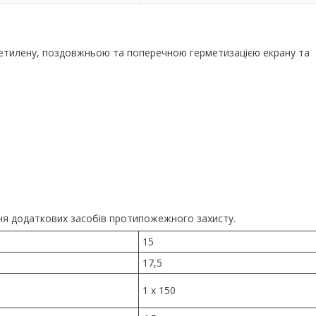
оліетилену, поздовжньою та поперечною герметизацією екрану та
чення додаткових засобів протипожежного захисту.
15
17,5
1 x 150