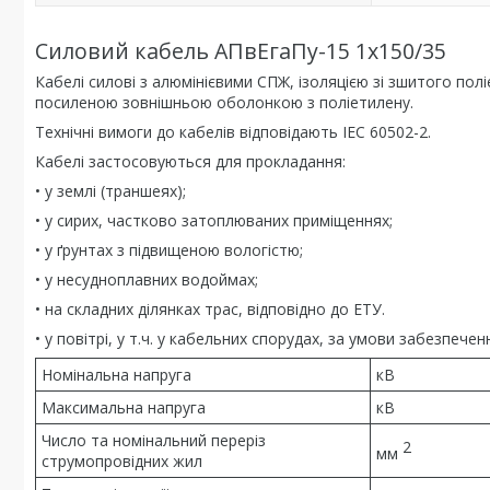
Силовий кабель АПвЕгаПу-15 1х150/35
Кабелі силові з алюмінієвими СПЖ, ізоляцією зі зшитого п
посиленою зовнішньою оболонкою з поліетилену.
Технічні вимоги до кабелів відповідають IEC 60502-2.
Кабелі застосовуються для прокладання:
• у землі (траншеях);
• у сирих, частково затоплюваних приміщеннях;
• у ґрунтах з підвищеною вологістю;
• у несудноплавних водоймах;
• на складних ділянках трас, відповідно до ЕТУ.
• у повітрі, у т.ч. у кабельних спорудах, за умови забезпе
Номінальна напруга
кВ
Максимальна напруга
кВ
Число та номінальний переріз
2
мм
струмопровідних жил