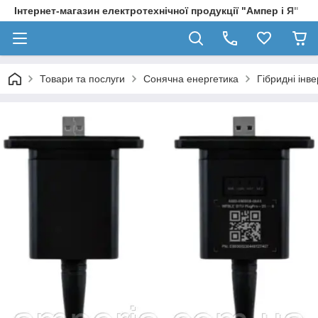
Інтернет-магазин електротехнічної продукції "Ампер і Я"
Товари та послуги
Сонячна енергетика
Гібридні інв