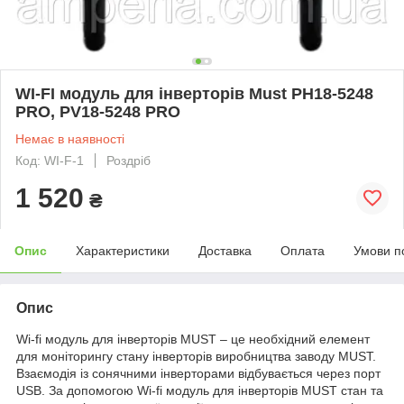
WI-FI модуль для інверторів Must PH18-5248
PRO, PV18-5248 PRO
Немає в наявності
Код: WI-F-1
Роздріб
1 520
₴
Опис
Характеристики
Доставка
Оплата
Умови п
Опис
Wi-fi модуль для інверторів MUST – це необхідний елемент
для моніторингу стану інверторів виробництва заводу MUST.
Взаємодія із сонячними інверторами відбувається через порт
USB. За допомогою Wi-fi модуль для інверторів MUST стан та