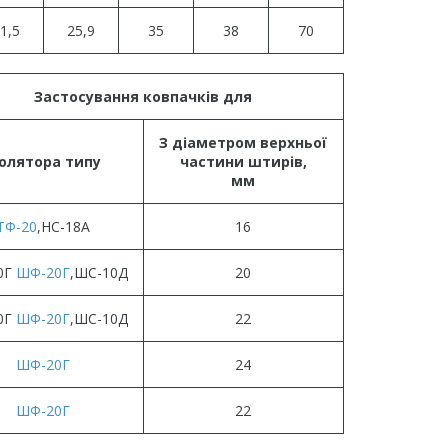
1,5
25,9
35
38
70
Застосування ковпачків для
З діаметром верхньої
золятора типу
частини штирів,
мм
ТФ-20
,НС-18А
16
0Г
ШФ-20Г
,ШС-10Д
20
0Г
ШФ-20Г
,ШС-10Д
22
ШФ-20Г
24
ШФ-20Г
22