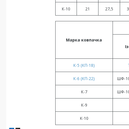
К-10
21
27,5
3
Марка ковпачка
І
К-5 (КП-18)
К-6 (КП-22)
ШФ-1
К-7
ШФ-1
К-9
К-10