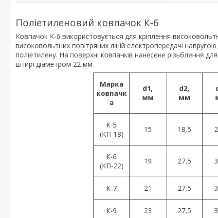
Поліетиленовий ковпачок К-6
Ковпачок К-6 використовується для кріплення високовольтн
високовольтних повітряних ліній електропередачі напругою в
поліетилену. На поверхні ковпачків нанесене різьблення для 
штирі діаметром 22 мм.
Марка
d1,
d2,
ковпачк
мм
мм
а
К-5
15
18,5
2
(КП-18)
К-6
19
27,5
3
(КП-22)
К-7
21
27,5
3
К-9
23
27,5
3