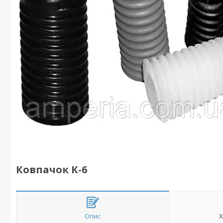
Ковпачок К-6
Опис
Х