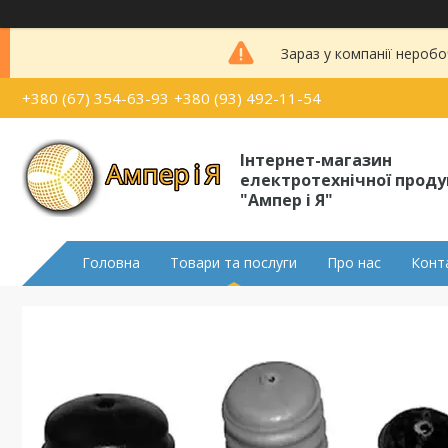
Зараз у компанії неробо
+380 (67) 354-63-93
+380 (93) 492-11-54
Інтернет-магазин
електротехнічної проду
"Ампер і Я"
Головна
Товари та послуги
Про нас
Конт