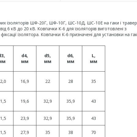
их ізоляторів ШФ-20Г, ШФ-10Г, ШС-10Д, ШС-10Е на гаки і траве
ід 6 кВ до 20 кВ. Ковпачки К-6 для ізоляторів виготовлені з
фіксації ізолятора. Ковпачки К-6 призначені для установки на гак
d3,
d4,
d5,
d6,
L,
мм
мм
мм
мм
мм
2,0
16,9
22
28
35
1,5
19,6
32,9
35,9
43
1,5
23,9
32,9
35,9
43
1,5
27,9
35
38
70