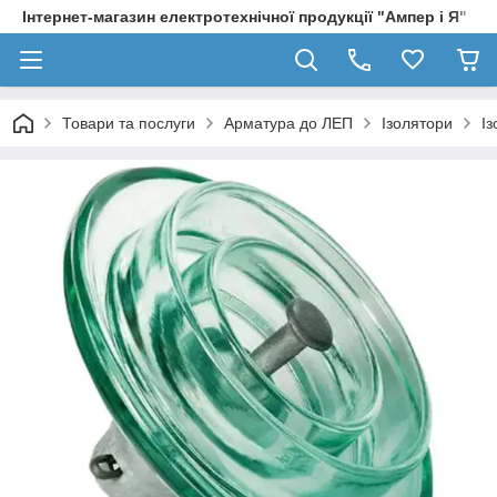
Інтернет-магазин електротехнічної продукції "Ампер і Я"
Товари та послуги
Арматура до ЛЕП
Ізолятори
Із