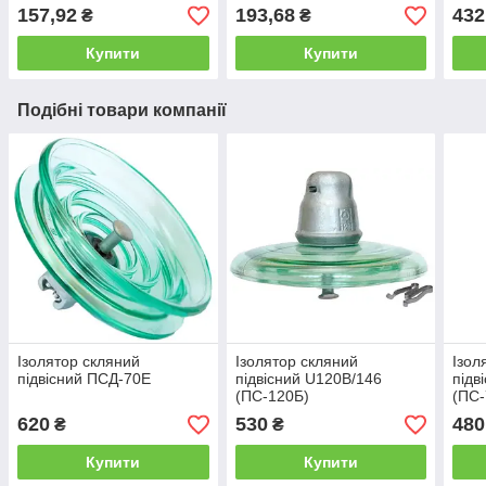
157,92
193,68
432
₴
₴
Купити
Купити
Подібні товари компанії
Ізолятор скляний
Ізолятор скляний
Ізол
підвісний ПСД-70Е
підвісний U120B/146
підв
(ПС-120Б)
(ПС-
620
530
480
₴
₴
Купити
Купити