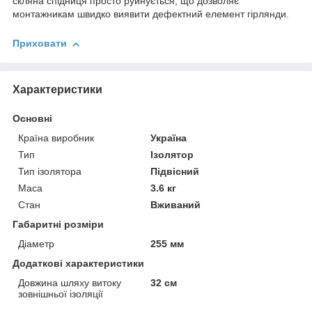
скляна спідниця просто руйнується, що дозволяє
монтажникам швидко виявити дефектний елемент гірлянди.
Приховати
Характеристики
Основні
Країна виробник
Україна
Тип
Ізолятор
Тип ізолятора
Підвісний
Маса
3.6 кг
Стан
Вживаний
Габаритні розміри
Діаметр
255 мм
Додаткові характеристики
Довжина шляху витоку
32 см
зовнішньої ізоляції