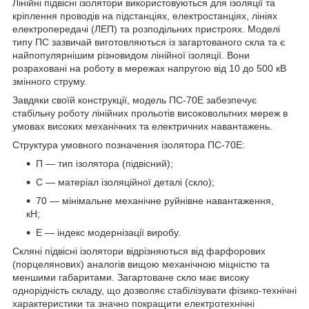
Лінійні підвісні ізолятори використовуються для ізоляції та
кріплення проводів на підстанціях, електростанціях, лініях
електропередачі (ЛЕП) та розподільних пристроях. Моделі
типу ПС зазвичай виготовляються із загартованого скла та є
найпопулярнішим різновидом лінійної ізоляції. Вони
розраховані на роботу в мережах напругою від 10 до 500 кВ
змінного струму.
Завдяки своїй конструкції, модель ПС-70Е забезпечує
стабільну роботу лінійних прольотів високовольтних мереж в
умовах високих механічних та електричних навантажень.
Структура умовного позначення ізолятора ПС-70Е:
П — тип ізолятора (підвісний);
С — матеріал ізоляційної деталі (скло);
70 — мінімальне механічне руйнівне навантаження,
кН;
Е — індекс модернізації виробу.
Скляні підвісні ізолятори відрізняються від фарфорових
(порцелянових) аналогів вищою механічною міцністю та
меншими габаритами. Загартоване скло має високу
однорідність складу, що дозволяє стабілізувати фізико-технічні
характеристики та значно покращити електротехнічні