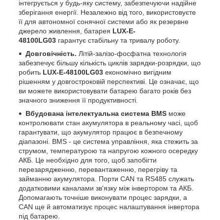
інтегрується у будь-яку систему, забезпечуючи надійне
зберігання енергії. Незалежно від того, використовуєте
її для автономної сонячної системи або як резервне
джерело живлення, батарея
LUX-E-
48100LG03
гарантує стабільну та тривалу роботу.
Довговічність.
Літій-залізо-фосфатна технологія
забезпечує більшу кількість циклів зарядки-розрядки, що
робить
LUX-E-48100LG03
економічно вигідним
рішенням у довгостроковій перспективі. Це означає, що
ви можете використовувати батарею багато років без
значного зниження її продуктивності.
Вбудована інтелектуальна система BMS
може
контролювати стан акумулятора в реальному часі, щоб
гарантувати, що акумулятор працює в безпечному
діапазоні. BMS - це система управління, яка стежить за
струмом, температурою та напругою кожного осередку
АКБ. Це необхідно для того, щоб запобігти
перезарядженню, перевантаженню, перегріву та
займанню акумулятора. Порти CAN та RS485 служать
додатковими каналами зв'язку між інвертором та АКБ.
Допомагають точніше виконувати процес зарядки, а
CAN ще й автоматизує процес налаштування інвертора
під батарею.