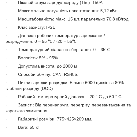
· Піковий струм заряду/розряду (15с): 150А
· Максимальна потужність навантаження: 5,12 кВт
· Масштабованість: Макс. 15 шт. паралельно 76,8 кВ/год
· Клас захисту: IP21
· Діапазон робочих температур заряджання/
розрядження: 0 – 55 ℃ / -20 – 55℃
· Температурний діапазон зберігання: 0 – 35℃
· Вологість: 5% - 95%
· Допустима висота: до 2000 м
· Способи обміну: CAN, RS485.
· Цикли зарядки-розрядки: Більше 6000 циклів за 80%
глибини розряду (DOD)
· Робочий температурний діапазон: -20 ° C до 60 ° C
· Захист : Від перенапруги, перегріву, перевантаження та
короткого замикання
· Габаритні розміри: 775×425×209 мм.
· Вага: 55 кг