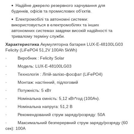
Надійне джерело резервного харчування для
будинків, офісів та промислових об'єктів.
Електромобілі та автономні системи:
використовується в електромобілях та інших
автономних системах завдяки високій надійності та
тривалому терміну служби.
Характеристика
Акумуляторна батарея LUX-E-48100LG03
Felicity (LiFePO4 51,2V 100Ah 5kWh)
· Виробник : Felicity Solar
· Модель: LUX-E-48100LG03
· Технологія : Літій-залізо-фосфат (LiFePO4)
· Монтаж: настінний, підлоговий
· Потужність: 5 кВт
· Номінальна ємність: 5,12 кВт*год (100Ач).
· Номінальна напруга: 51,2 В
· Рекомендований струм заряду/розряду: 50A
· Максимальний безперервний струм заряду/розряду (60
сек): 100А