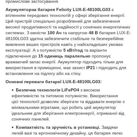
промислове застосування.
Акумуляторна батарея Felicity LUX-E-48100LG03
є
втіленням передових технологій у сфері зберігання енергії.
Цей пристрій спеціально розроблений для забезпечення
високої продуктивності та надійності у сонячних енергетичних
системах. З ємністю
100 Ач
та напругою
48 В
батарея LUX-E-
48100LG03 здатна забезпечити стабільне та безперебійне
живлення ваших пристроїв навіть у найскладніших умовах
експлуатації. А з потужністю
5 кВт/год
та варіанти
підключення до
15 одиниць
паралельно
пропонує
вражаючий запас енергії. Акумулятор підходить тільки для
використання в приміщенні, має захист
IP21
і підходить для
встановлення на підлогу або на стіну.
Основні переваги батареї LUX-E-48100LG03:
Безпечна технологія LiFePO4
з високою
ефективністю та питомою потужністю. Використання
цієї технології дозволяє зберігати та віддавати енергію з
мінімальними втратами, що робить цей акумулятор
ідеальним для зберігання електроенергії, отриманої від
сонячних панелей.
Компактність та зручність в установці.
Завдяки
легкій вазі та ергономічному дизайну, ця батарея легко