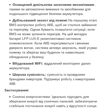
Оснащений декількома захисними механізмами
,
такими як автоматичні вимикачі та запобіжники для
подальшого підвищення безпеки акумулятора.
Дубльований захист від пожежі
На першому етапі
BMS контролює роботу АКБ, щоб не сталося займання
та перегріву. Однак бувають позаштатні ситуації, коли
BMS не може зупинити перегрів. На цей випадок
батареї LFP LUX-E укомплектовані системою
пожежогасіння. Коли АКБ перегрівається і виникає
джерело вогню, система активує аерозоль, який усуває
пожежу та зберігає ваш будинок та навколишнє
обладнання у безпеці.
Вбудований WiFi:
віддалений моніторинг даних
акумулятора.
Широка сумісність:
сумісність із провідними
брендами інверторів. Підтримує роботу з інверторами
48В.
Застосування:
Сонячні енергосистеми: Ідеально підходить для
зберігання енергії від сонячних панелей, забезпечуючи
стабільне постачання енергії навіть у відсутності сонця.