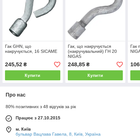
Гак GHN, що
Гак, що накручується
Гак 
накручується, 16 SICAME
(накручувальний) ГН 20
NIG
NIGAS
245,52
248,85
106
₴
₴
Купити
Купити
Про нас
80% позитивних з 48 відгуків за рік
Працює з 27.10.2015
м. Київ
бульвар Вацлава Гавела, 8, Київ, Україна