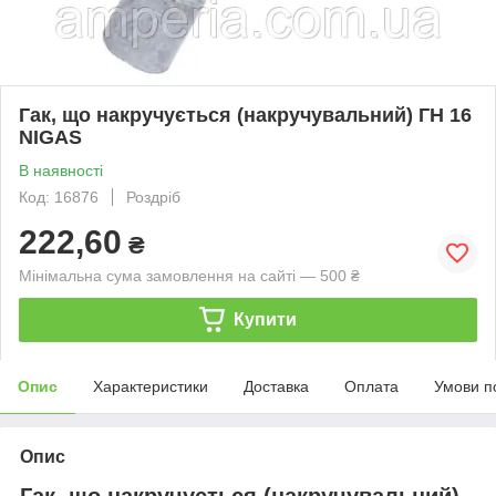
Гак, що накручується (накручувальний) ГН 16
NIGAS
В наявності
Код: 16876
Роздріб
222,60
₴
Мінімальна сума замовлення на сайті — 500 ₴
Купити
Опис
Характеристики
Доставка
Оплата
Умови п
Опис
Гак, що накручується (накручувальний)