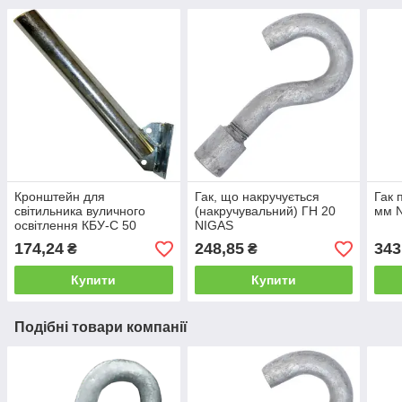
Кронштейн для
Гак, що накручується
Гак 
світильника вуличного
(накручувальний) ГН 20
мм 
освітлення КБУ-С 50
NIGAS
174,24
248,85
343
₴
₴
Купити
Купити
Подібні товари компанії