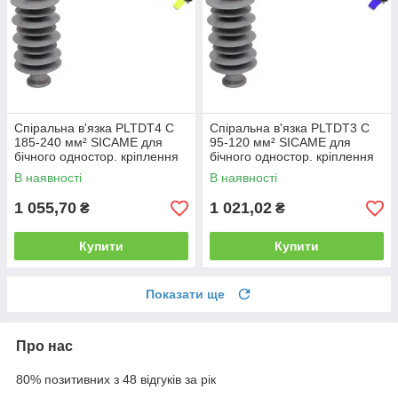
Спіральна в'язка PLTDT4 C
Спіральна в'язка PLTDT3 C
185-240 мм² SICAME для
95-120 мм² SICAME для
бічного одностор. кріплення
бічного одностор. кріплення
проводу до ізоляторів
проводу до ізоляторів
В наявності
В наявності
PSI...RD, спіральне кріплення
PSI...RD, спіральне кріплення
1 055,70
1 021,02
₴
₴
Купити
Купити
Показати ще
Про нас
80% позитивних з 48 відгуків за рік