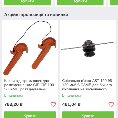
Купити
Купити
Акційні пропозиції та новинки
Клини відокремлюючі для
Спіральна в'язка AST 120 95-
розведення жил СІП CIE 100
120 мм² SICAME для бічного
SICAME, роз'єднувальні
кріплення неізольованого
клини, комплект 2 шт
проводу, спіральне кріплення
В наявності
В наявності
763,20
461,04
₴
₴
Купити
Купити