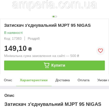
Затискач з'єднувальний MJPT 95 NIGAS
В наявності
Код: 17383
Роздріб
149,10
₴
Мінімальна сума замовлення на сайті — 500 ₴
Купити
Опис
Характеристики
Доставка
Оплата
Умови 
Опис
Затискач з'єднувальний MJPT 95 NIGAS