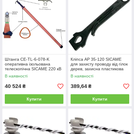
Штанга CE-TL-6-078-K
Кліпса AP 35-120 SICAME
оперативна ізольована
для захисту проводу від гілок
телескопічна SICAME 220 кВ
дерев, захисна пластикова
L=7,8 м, штанга ізолювальна
накладка
В наявності
В наявності
40 524
389,64
₴
₴
Купити
Купити