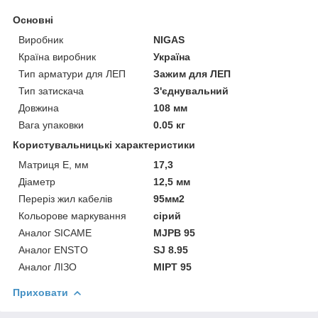
Основні
Виробник
NIGAS
Країна виробник
Україна
Тип арматури для ЛЕП
Зажим для ЛЕП
Тип затискача
З'єднувальний
Довжина
108 мм
Вага упаковки
0.05 кг
Користувальницькі характеристики
Матриця Е, мм
17,3
Діаметр
12,5 мм
Переріз жил кабелів
95мм2
Кольорове маркування
сірий
Аналог SICAME
MJPB 95
Аналог ENSTO
SJ 8.95
Аналог ЛІЗО
MIPT 95
Приховати