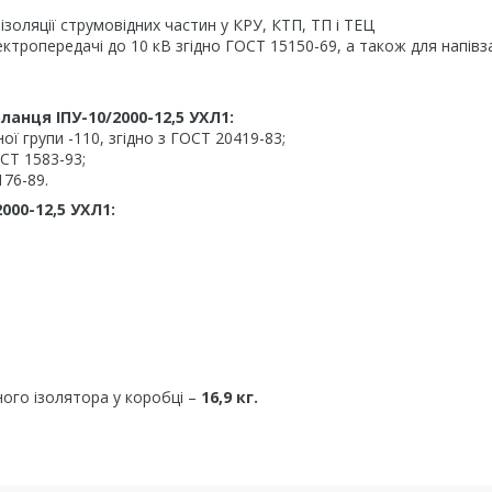
ізоляції струмовідних частин у КРУ, КТП, ТП і ТЕЦ
ктропередачі до 10 кВ згідно ГОСТ 15150-69, а також для напівз
анця ІПУ-10/2000-12,5 УХЛ1:
ої групи -110, згідно з ГОСТ 20419-83;
ОСТ 1583-93;
176-89.
00-12,5 УХЛ1:
ного ізолятора у коробці –
16,9 кг.