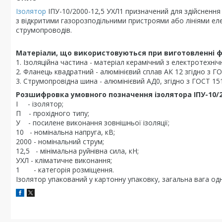
Ізолятор
ІПУ-10/2000-12,5 УХЛ1 призначений для здійснення 
з відкритими газорозподільними пристроями або лініями еле
струмопроводів.
Матеріали, що використовуються при виготовленні фл
1. Ізоляційна частина - матеріал керамічний з електротехнічн
2. Фланець квадратний - алюмінієвий сплав АК 12 згідно з Г
3. Струмопровідна шина - алюмінієвий АД0, згідно з ГОСТ 15
Розшифровка умовного позначення ізолятора ІПУ-10/20
І - ізолятор;
П - прохідного типу;
У - посилене виконання зовнішньої ізоляції;
10 - номінальна напруга, кВ;
2000 - номінальний струм;
12,5 - мінімальна руйнівна сила, кН;
УХЛ - кліматичне виконання;
1 - категорія розміщення.
Ізолятор упакований у картонну упаковку, загальна вага од