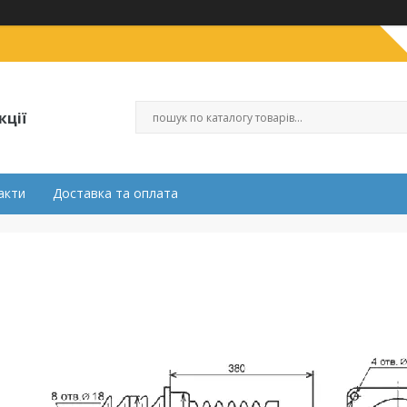
кції
акти
Доставка та оплата