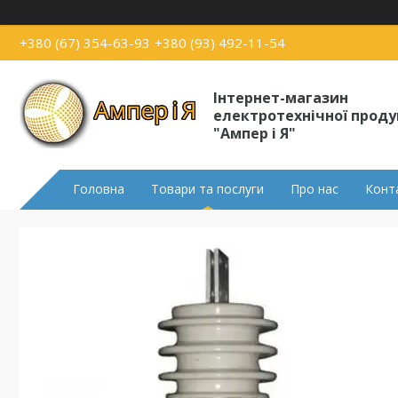
+380 (67) 354-63-93
+380 (93) 492-11-54
Інтернет-магазин
електротехнічної проду
"Ампер і Я"
Головна
Товари та послуги
Про нас
Конт