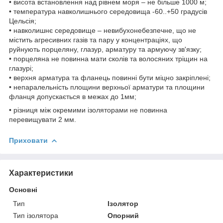
• висота встановлення над рівнем моря – не більше 1000 м;
• температура навколишнього середовища -60..+50 градусів
Цельсія;
• навколишнє середовище – невибухонебезпечне, що не
містить агресивних газів та пару у концентраціях, що
руйнують порцеляну, глазур, арматуру та армуючу зв'язку;
• порцеляна не повинна мати сколів та волосяних тріщин на
глазурі;
• верхня арматура та фланець повинні бути міцно закріплені;
• непаралельність площини верхньої арматури та площини
фланця допускається в межах до 1мм;
• різниця між окремими ізоляторами не повинна
перевищувати 2 мм.
Приховати
Характеристики
Основні
Тип
Ізолятор
Тип ізолятора
Опорний