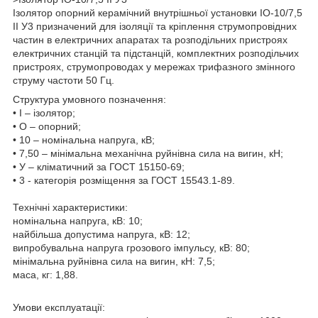
Ізолятор опорний керамічний внутрішньої установки ІО-10/7,5
ІІ У3 призначений для ізоляції та кріплення струмопровідних
частин в електричних апаратах та розподільних пристроях
електричних станцій та підстанцій, комплектних розподільчих
пристроях, струмопроводах у мережах трифазного змінного
струму частоти 50 Гц.
Структура умовного позначення:
• І – ізолятор;
• О – опорний;
• 10 – номінальна напруга, кВ;
• 7,50 – мінімальна механічна руйнівна сила на вигин, кН;
• У – кліматичний за ГОСТ 15150-69;
• 3 - категорія розміщення за ГОСТ 15543.1-89.
Технічні характеристики:
номінальна напруга, кВ: 10;
найбільша допустима напруга, кВ: 12;
випробувальна напруга грозового імпульсу, кВ: 80;
мінімальна руйнівна сила на вигин, кН: 7,5;
маса, кг: 1,88.
Умови експлуатації: