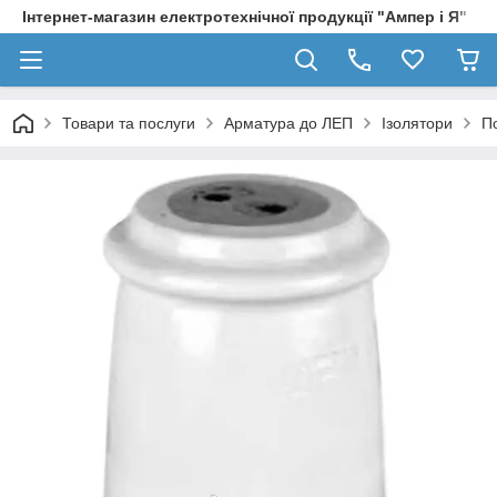
Інтернет-магазин електротехнічної продукції "Ампер і Я"
Товари та послуги
Арматура до ЛЕП
Ізолятори
П