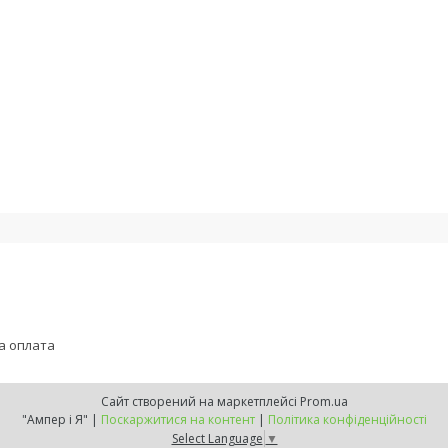
а оплата
Сайт створений на маркетплейсі
Prom.ua
"Ампер і Я" |
Поскаржитися на контент
|
Політика конфіденційності
Select Language
▼