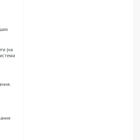
нших
ги (на
Cистема
ення.
жання