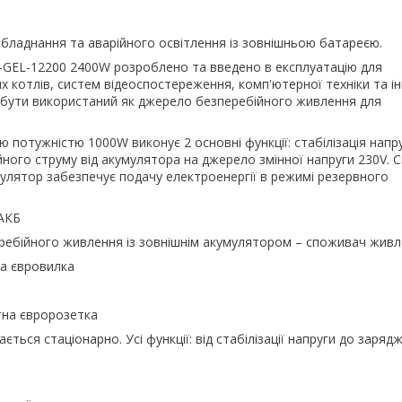
ладнання та аварійного освітлення із зовнішньою батареєю.
GEL-12200 2400W розроблено та введено в експлуатацію для
 котлів, систем відеоспостереження, комп'ютерної техніки та і
 бути використаний як джерело безперебійного живлення для
потужністю 1000W виконує 2 основні функції: стабілізація напру
ійного струму від акумулятора на джерело змінної напруги 230V. 
улятор забезпечує подачу електроенергії в режимі резервного
АКБ
ного живлення із зовнішнім акумулятором – споживач живл
 євровилка
а євророзетка
ься стаціонарно. Усі функції: від стабілізації напруги до заряд