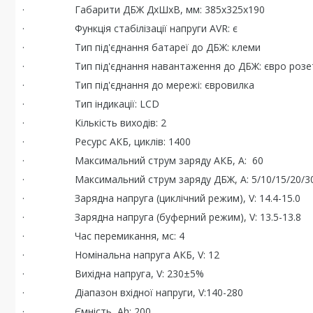
· Габарити ДБЖ ДхШхВ, мм: 385х325х190
· Функція стабілізації напруги AVR: є
· Тип під'єднання батареї до ДБЖ: клеми
· Тип під'єднання навантаження до ДБЖ: євро розет
· Тип під'єднання до мережі: євровилка
· Тип індикації: LCD
· Кількість виходів: 2
· Ресурс АКБ, циклів: 1400
· Максимальний струм заряду АКБ, A: 60
· Максимальний струм заряду ДБЖ, A: 5/10/15/20/3
· Зарядна напруга (циклічний режим), V: 14.4-15.0
· Зарядна напруга (буферний режим), V: 13.5-13.8
· Час перемикання, мс: 4
· Номінальна напруга АКБ, V: 12
· Вихідна напруга, V: 230±5%
· Діапазон вхідної напруги, V:140-280
· Ємність, Ah: 200