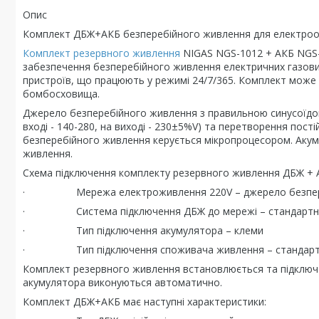
Опис
Комплект ДБЖ+АКБ безперебійного живлення для електрооб
Комплект резервного живлення
NIGAS NGS-1012 + АКБ NGS-
забезпечення безперебійного живлення електричних газових
пристроїв, що працюють у режимі 24/7/365. Комплект може
бомбосховища.
Джерело безперебійного живлення з правильною синусоїдою 
вході - 140-280, на виході - 230±5%V) та перетворення пост
безперебійного живлення керується мікропроцесором. Акум
живлення.
Схема підключення комплекту резервного живлення ДБЖ + 
· Мережа електроживлення 220V – джерело безперебій
· Система підключення ДБЖ до мережі – стандартна
· Тип підключення акумулятора – клеми
· Тип підключення споживача живлення – стандартн
Комплект резервного живлення встановлюється та підключаєт
акумулятора виконуються автоматично.
Комплект ДБЖ+АКБ має наступні характеристики: