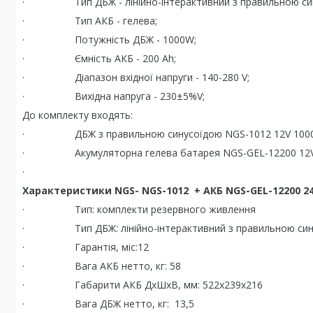
· Тип ДБЖ - лінійно-інтерактивний з правильною син
· Тип АКБ - гелева;
· Потужність ДБЖ - 1000W;
· Ємність АКБ - 200 Ah;
· Діапазон вхідної напруги - 140-280 V;
· Вихідна напруга - 230±5%V;
До комплекту входять:
· ДБЖ з правильною синусоїдою NGS-1012 12V 1000
· Акумуляторна гелева батарея NGS-GEL-12200 12V
·
Характеристики NGS- NGS-1012 + АКБ NGS-GEL-12200 2
· Тип: комплекти резервного живлення
· Тип ДБЖ: лінійно-інтерактивний з правильною син
· Гарантія, міс:12
· Вага АКБ нетто, кг: 58
· Габарити АКБ ДхШхВ, мм: 522х239х216
· Вага ДБЖ нетто, кг: 13,5