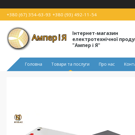
+380 (67) 354-63-93
+380 (93) 492-11-54
Інтернет-магазин
електротехнічної проду
"Ампер і Я"
Головна
Товари та послуги
Про нас
Конт