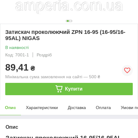
Затискач проколюючий ZPN 16-95 (16-95/16-
95AL) NIGAS
В наявності
Код: 7001-1
Роздріб
89,41
₴
Мінімальна сума замовлення на сайті — 500 ₴
Купити
Опис
Характеристики
Доставка
Оплата
Умови п
Опис
Затискач проколюючий 16-95/16-95AL