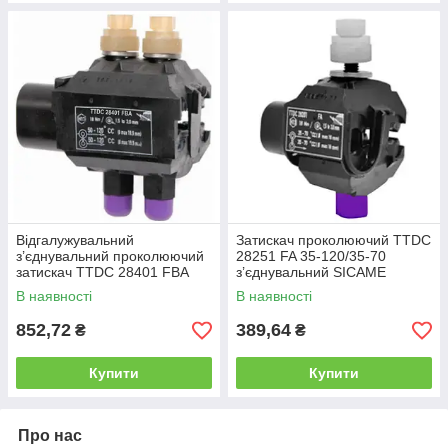
Відгалужувальний
Затискач проколюючий TTDC
з’єднувальний проколюючий
28251 FA 35-120/35-70
затискач TTDC 28401 FBA
з’єднувальний SICAME
50-120/50-120 SICAME
В наявності
В наявності
852,72
389,64
₴
₴
Купити
Купити
Про нас