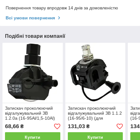
Повернення товару впродовж 14 днів за домовленістю
Всі умови повернення
Подібні товари компанії
Затискач проколюючий
Затискач проколюючий
Зати
відгалужувальний ЗВ
відгалужувальний ЗВ 1.1.2
відг
1.2.0а (16-95Al/1,5-10Al)
(16-95/6-10) (для
(16-
ЛІЗО (для підключення
заземлення) ЛІЗО
68,66
131,03
134
₴
₴
світильників)
Купити
Купити