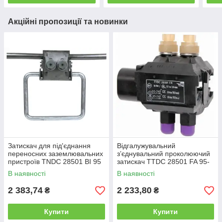
Акційні пропозиції та новинки
Затискач для під'єднання
Відгалужувальний
переносних заземлювальних
з’єднувальний проколюючий
пристроїв TNDC 28501 BI 95
затискач TTDC 28501 FA 95-
95-300 мм² SICAME,
240/95-240 SICAME
В наявності
В наявності
проколювальний затискач зі
скобою
2 383,74
2 233,80
₴
₴
Купити
Купити