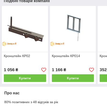
Подібні товари компанії
Кронштейн КР02
Кронштейн КР014
Кро
1 056
1 166
352
₴
₴
Купити
Купити
Про нас
80% позитивних з 48 відгуків за рік