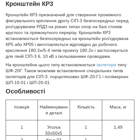
Кронштейн КР3
Кронштейн КР3 призначений для створення проміжного
фіксувального кріплення дроту СІП-3 безпосередньо перед
роз'єднувачем РЛДЗ на різних типах опор на базі стояків
круглого та прямокутного перерізу. Кронштейн КР3
встановлюється безпосередньо на кронштейн роз'єднувача
КР5 або КР05 і виготовляється відповідно до робочого
креслення 180.2н/5-4 типів проекту 180.2н і застосовується
для ліній СІП-3 6, 10 кВ з ізольованими проводами.
На кронштейни цього типу встановлюються
ізолятори
типу
ШФ-20Г. Також можливе встановлення спеціальних типів
ізоляторів для СІП-3: порцелянових ШФ-20-Г1 і полімерних
ШП-10-01 і ШП-20-01.
Особливості
позиція
Найменуванн
Кількість
Маса, кг
я деталі
1
Уголок
1
1,49
50х50х5